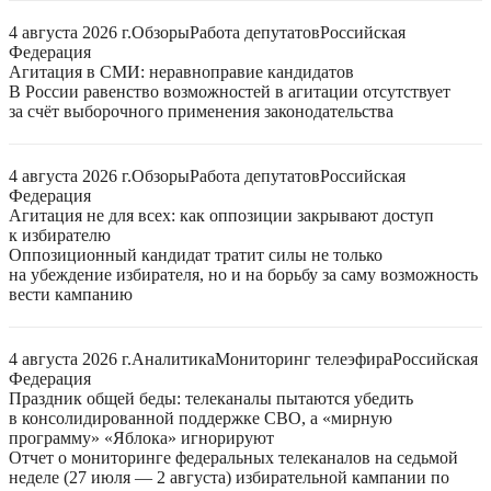
4 августа 2026 г.
Обзоры
Работа депутатов
Российская
Федерация
Агитация в СМИ: неравноправие кандидатов
В России равенство возможностей в агитации отсутствует
за счёт выборочного применения законодательства
4 августа 2026 г.
Обзоры
Работа депутатов
Российская
Федерация
Агитация не для всех: как оппозиции закрывают доступ
к избирателю
Оппозиционный кандидат тратит силы не только
на убеждение избирателя, но и на борьбу за саму возможность
вести кампанию
4 августа 2026 г.
Аналитика
Мониторинг телеэфира
Российская
Федерация
Праздник общей беды: телеканалы пытаются убедить
в консолидированной поддержке СВО, а «мирную
программу» «Яблока» игнорируют
Отчет о мониторинге федеральных телеканалов на седьмой
неделе (27 июля — 2 августа) избирательной кампании по