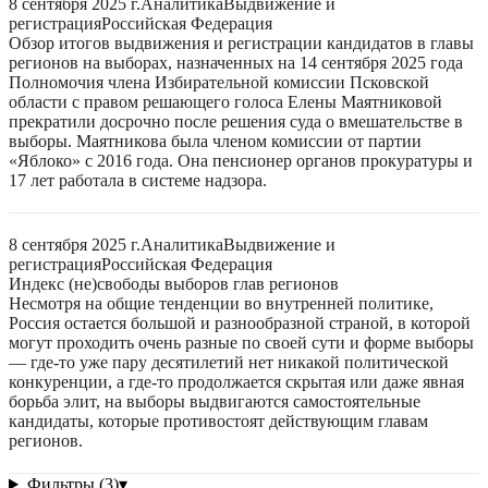
8 сентября 2025 г.
Аналитика
Выдвижение и
регистрация
Российская Федерация
Обзор итогов выдвижения и регистрации кандидатов в главы
регионов на выборах, назначенных на 14 сентября 2025 года
Полномочия члена Избирательной комиссии Псковской
области с правом решающего голоса Елены Маятниковой
прекратили досрочно после решения суда о вмешательстве в
выборы. Маятникова была членом комиссии от партии
«Яблоко» с 2016 года. Она пенсионер органов прокуратуры и
17 лет работала в системе надзора.
8 сентября 2025 г.
Аналитика
Выдвижение и
регистрация
Российская Федерация
Индекс (не)свободы выборов глав регионов
Несмотря на общие тенденции во внутренней политике,
Россия остается большой и разнообразной страной, в которой
могут проходить очень разные по своей сути и форме выборы
— где-то уже пару десятилетий нет никакой политической
конкуренции, а где-то продолжается скрытая или даже явная
борьба элит, на выборы выдвигаются самостоятельные
кандидаты, которые противостоят действующим главам
регионов.
Фильтры (3)
▾