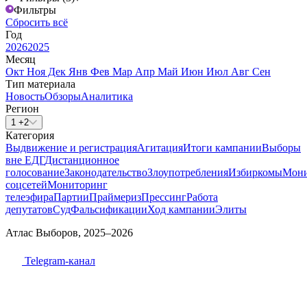
Фильтры
Сбросить всё
Год
2026
2025
Месяц
Окт
Ноя
Дек
Янв
Фев
Мар
Апр
Май
Июн
Июл
Авг
Сен
Тип материала
Новость
Обзоры
Аналитика
Регион
1 +2
Категория
Выдвижение и регистрация
Агитация
Итоги кампании
Выборы
вне ЕДГ
Дистанционное
голосование
Законодательство
Злоупотребления
Избиркомы
Мони
соцсетей
Мониторинг
телеэфира
Партии
Праймериз
Прессинг
Работа
депутатов
Суд
Фальсификации
Ход кампании
Элиты
Атлас Выборов, 2025–2026
Telegram-канал