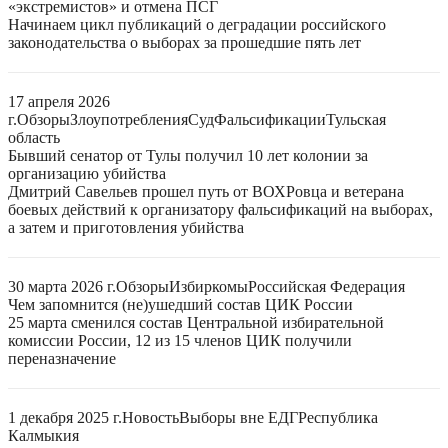
«экстремистов» и отмена ПСГ
Начинаем цикл публикаций о деградации российского
законодательства о выборах за прошедшие пять лет
17 апреля 2026
г.
Обзоры
Злоупотребления
Суд
Фальсификации
Тульская
область
Бывший сенатор от Тулы получил 10 лет колонии за
организацию убийства
Дмитрий Савельев прошел путь от ВОХРовца и ветерана
боевых действий к организатору фальсификаций на выборах,
а затем и приготовления убийства
30 марта 2026 г.
Обзоры
Избиркомы
Российская Федерация
Чем запомнится (не)ушедший состав ЦИК России
25 марта сменился состав Центральной избирательной
комиссии России, 12 из 15 членов ЦИК получили
переназначение
1 декабря 2025 г.
Новость
Выборы вне ЕДГ
Республика
Калмыкия