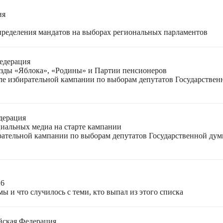
ия
спределения мандатов на выборах региональных парламентов
едерация
езды «Яблока», «Родины» и Партии пенсионеров
ле избирательной кампании по выборам депутатов Государствен
дерация
циальных медиа на старте кампании
ирательной кампании по выборам депутатов Государственной ду
26
ы и что случилось с теми, кто выпал из этого списка
йская Федерация