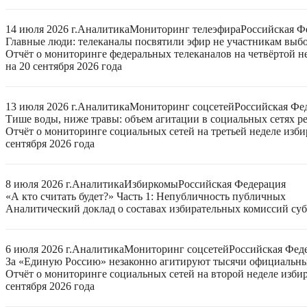
14 июля 2026 г.
Аналитика
Мониторинг телеэфира
Российская Ф
Главные люди: телеканалы посвятили эфир не участникам выб
Отчёт о мониторинге федеральных телеканалов на четвёртой 
на 20 сентября 2026 года
13 июля 2026 г.
Аналитика
Мониторинг соцсетей
Российская Фе
Тише воды, ниже травы: объем агитации в социальных сетях ре
Отчёт о мониторинге социальных сетей на третьей неделе изб
сентября 2026 года
8 июля 2026 г.
Аналитика
Избиркомы
Российская Федерация
«А кто считать будет?» Часть 1: Непубличность публичных
Аналитический доклад о составах избирательных комиссий суб
6 июля 2026 г.
Аналитика
Мониторинг соцсетей
Российская Фед
За «Единую Россию» незаконно агитируют тысячи официальн
Отчёт о мониторинге социальных сетей на второй неделе изби
сентября 2026 года