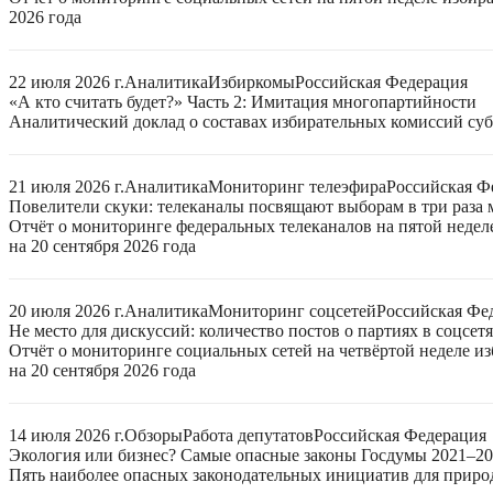
2026 года
22 июля 2026 г.
Аналитика
Избиркомы
Российская Федерация
«А кто считать будет?» Часть 2: Имитация многопартийности
Аналитический доклад о составах избирательных комиссий суб
21 июля 2026 г.
Аналитика
Мониторинг телеэфира
Российская Ф
Повелители скуки: телеканалы посвящают выборам в три раза 
Отчёт о мониторинге федеральных телеканалов на пятой неде
на 20 сентября 2026 года
20 июля 2026 г.
Аналитика
Мониторинг соцсетей
Российская Фе
Не место для дискуссий: количество постов о партиях в соцсет
Отчёт о мониторинге социальных сетей на четвёртой неделе 
на 20 сентября 2026 года
14 июля 2026 г.
Обзоры
Работа депутатов
Российская Федерация
Экология или бизнес? Самые опасные законы Госдумы 2021–2
Пять наиболее опасных законодательных инициатив для приро