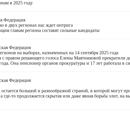
онам в 2025 году
ая Федерация
о в двух регионах нас ждет интрига
щим главам региона составят сильные кандидаты
ская Федерация
гионов на выборах, назначенных на 14 сентября 2025 года
 с правом решающего голоса Елены Маятниковой прекратили до
ода. Она пенсионер органов прокуратуры и 17 лет работала в си
ская Федерация
остается большой и разнообразной страной, в которой могут пр
а где-то продолжается скрытая или даже явная борьба элит, на