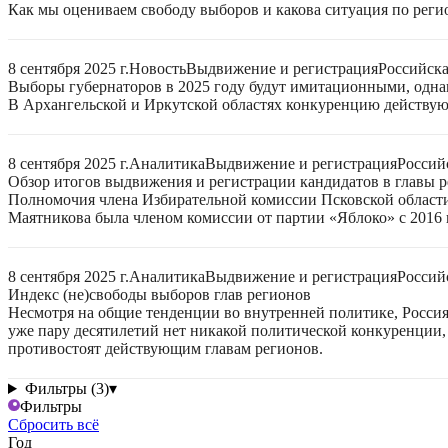
Как мы оцениваем свободу выборов и какова ситуация по реги
8 сентября 2025 г.
Новость
Выдвижение и регистрация
Российск
Выборы губернаторов в 2025 году будут имитационными, однак
В Архангельской и Иркутской областях конкуренцию действую
8 сентября 2025 г.
Аналитика
Выдвижение и регистрация
Россий
Обзор итогов выдвижения и регистрации кандидатов в главы ре
Полномочия члена Избирательной комиссии Псковской области
Маятникова была членом комиссии от партии «Яблоко» с 2016 г
8 сентября 2025 г.
Аналитика
Выдвижение и регистрация
Россий
Индекс (не)свободы выборов глав регионов
Несмотря на общие тенденции во внутренней политике, Россия 
уже пару десятилетий нет никакой политической конкуренции, 
противостоят действующим главам регионов.
Фильтры (3)
▾
Фильтры
Сбросить всё
Год