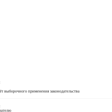
я
чёт выборочного применения законодательства
я
ирателю