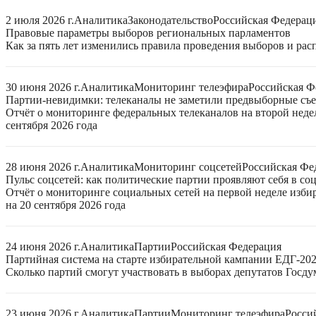
2 июля 2026 г.
Аналитика
Законодательство
Российская Федерац
Правовые параметры выборов региональных парламентов
Как за пять лет изменились правила проведения выборов и ра
30 июня 2026 г.
Аналитика
Мониторинг телеэфира
Российская Ф
Партии-невидимки: телеканалы не заметили предвыборные съ
Отчёт о мониторинге федеральных телеканалов на второй неде
сентября 2026 года
28 июня 2026 г.
Аналитика
Мониторинг соцсетей
Российская Фе
Пульс соцсетей: как политические партии проявляют себя в со
Отчёт о мониторинге социальных сетей на первой неделе изб
на 20 сентября 2026 года
24 июня 2026 г.
Аналитика
Партии
Российская Федерация
Партийная система на старте избирательной кампании ЕДГ-20
Сколько партий смогут участвовать в выборах депутатов Госдум
23 июня 2026 г.
Аналитика
Партии
Мониторинг телеэфира
Росси