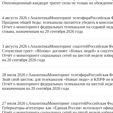
Оппозиционный кандидат тратит силы не только на убеждение 
4 августа 2026 г.
Аналитика
Мониторинг телеэфира
Российская 
Праздник общей беды: телеканалы пытаются убедить в консо
Отчет о мониторинге федеральных телеканалов на седьмой нед
созыва, назначенным на 20 сентября 2026 года
3 августа 2026 г.
Аналитика
Мониторинг соцсетей
Российская Ф
Сочувствие греет: «Яблоко» догоняет «Новых людей» в соцсет
Отчёт о мониторинге социальных сетей на шестой неделе изб
на 20 сентября 2026 года
28 июля 2026 г.
Аналитика
Мониторинг телеэфира
Российская Ф
Знай свой шесток: для телеканалов «Новые люди» и КПРФ не в
Отчёт о мониторинге федеральных телеканалов на шестой неде
назначенным на 20 сентября 2026 года
27 июля 2026 г.
Аналитика
Мониторинг соцсетей
Российская Фе
Губернаторы-агитаторы: как «Единая Россия» использует офи
Отчёт о мониторинге социальных сетей на пятой неделе избир