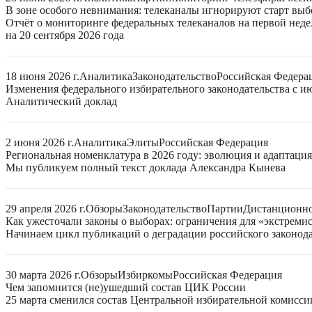
В зоне особого невнимания: телеканалы игнорируют старт выб
Отчёт о мониторинге федеральных телеканалов на первой нед
на 20 сентября 2026 года
18 июня 2026 г.
Аналитика
Законодательство
Российская Федера
Изменения федерального избирательного законодательства с ию
Аналитический доклад
2 июня 2026 г.
Аналитика
Элиты
Российская Федерация
Региональная номенклатура в 2026 году: эволюция и адаптаци
Мы публикуем полный текст доклада Александра Кынева
29 апреля 2026 г.
Обзоры
Законодательство
Партии
Дистанционно
Как ужесточали законы о выборах: ограничения для «экстреми
Начинаем цикл публикаций о деградации российского законода
30 марта 2026 г.
Обзоры
Избиркомы
Российская Федерация
Чем запомнится (не)ушедший состав ЦИК России
25 марта сменился состав Центральной избирательной комисси