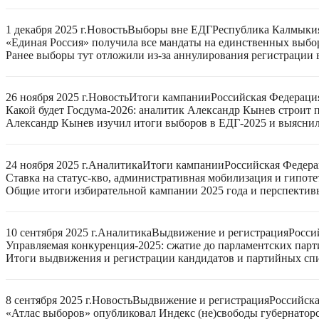
1 декабря 2025 г.
Новость
Выборы вне ЕДГ
Республика Калмыки
«Единая Россия» получила все мандаты на единственных выбо
Ранее выборы тут отложили из-за аннулирования регистрации 
26 ноября 2025 г.
Новость
Итоги кампании
Российская Федераци
Какой будет Госдума-2026: аналитик Александр Кынев строит 
Александр Кынев изучил итоги выборов в ЕДГ-2025 и выяснил
24 ноября 2025 г.
Аналитика
Итоги кампании
Российская Федер
Ставка на статус-кво, административная мобилизация и гипот
Общие итоги избирательной кампании 2025 года и перспектив
10 сентября 2025 г.
Аналитика
Выдвижение и регистрация
Росси
Управляемая конкуренция-2025: сжатие до парламентских парт
Итоги выдвижения и регистрации кандидатов и партийных спис
8 сентября 2025 г.
Новость
Выдвижение и регистрация
Российск
«Атлас выборов» опубликовал Индекс (не)свободы губернаторс