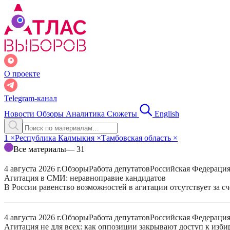
О проекте
Telegram-канал
Новости
Обзоры
Аналитика
Сюжеты
English
1
×
Республика Калмыкия
×
Тамбовская область
×
Все материалы
— 31
4 августа 2026 г.
Обзоры
Работа депутатов
Российская Федераци
Агитация в СМИ: неравноправие кандидатов
В России равенство возможностей в агитации отсутствует за с
4 августа 2026 г.
Обзоры
Работа депутатов
Российская Федераци
Агитация не для всех: как оппозиции закрывают доступ к изб