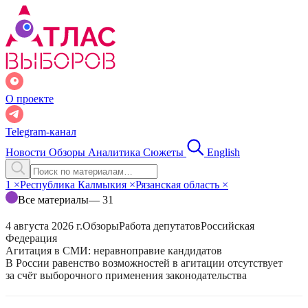
О проекте
Telegram-канал
Новости
Обзоры
Аналитика
Сюжеты
English
1
×
Республика Калмыкия
×
Рязанская область
×
Все материалы
— 31
4 августа 2026 г.
Обзоры
Работа депутатов
Российская
Федерация
Агитация в СМИ: неравноправие кандидатов
В России равенство возможностей в агитации отсутствует
за счёт выборочного применения законодательства