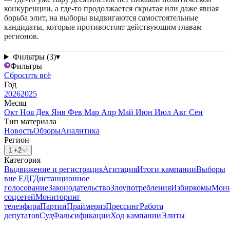
конкуренции, а где-то продолжается скрытая или даже явная
борьба элит, на выборы выдвигаются самостоятельные
кандидаты, которые противостоят действующим главам
регионов.
Фильтры (3)
▾
Фильтры
Сбросить всё
Год
2026
2025
Месяц
Окт
Ноя
Дек
Янв
Фев
Мар
Апр
Май
Июн
Июл
Авг
Сен
Тип материала
Новость
Обзоры
Аналитика
Регион
1 +2
Категория
Выдвижение и регистрация
Агитация
Итоги кампании
Выборы
вне ЕДГ
Дистанционное
голосование
Законодательство
Злоупотребления
Избиркомы
Мони
соцсетей
Мониторинг
телеэфира
Партии
Праймериз
Прессинг
Работа
депутатов
Суд
Фальсификации
Ход кампании
Элиты