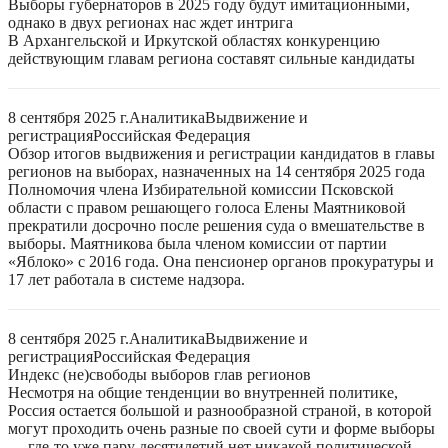
Выборы губернаторов в 2025 году будут имитационными,
однако в двух регионах нас ждет интрига
В Архангельской и Иркутской областях конкуренцию
действующим главам региона составят сильные кандидаты
8 сентября 2025 г.
Аналитика
Выдвижение и
регистрация
Российская Федерация
Обзор итогов выдвижения и регистрации кандидатов в главы
регионов на выборах, назначенных на 14 сентября 2025 года
Полномочия члена Избирательной комиссии Псковской
области с правом решающего голоса Елены Маятниковой
прекратили досрочно после решения суда о вмешательстве в
выборы. Маятникова была членом комиссии от партии
«Яблоко» с 2016 года. Она пенсионер органов прокуратуры и
17 лет работала в системе надзора.
8 сентября 2025 г.
Аналитика
Выдвижение и
регистрация
Российская Федерация
Индекс (не)свободы выборов глав регионов
Несмотря на общие тенденции во внутренней политике,
Россия остается большой и разнообразной страной, в которой
могут проходить очень разные по своей сути и форме выборы
— где-то уже пару десятилетий нет никакой политической