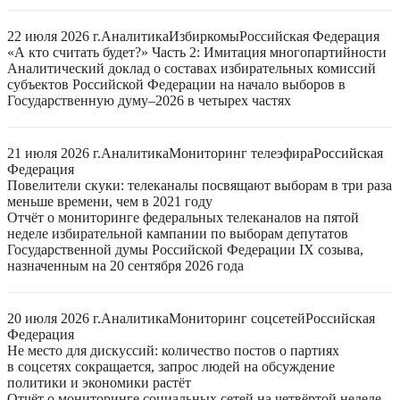
22 июля 2026 г.
Аналитика
Избиркомы
Российская Федерация
«А кто считать будет?» Часть 2: Имитация многопартийности
Аналитический доклад о составах избирательных комиссий
субъектов Российской Федерации на начало выборов в
Государственную думу–2026 в четырех частях
21 июля 2026 г.
Аналитика
Мониторинг телеэфира
Российская
Федерация
Повелители скуки: телеканалы посвящают выборам в три раза
меньше времени, чем в 2021 году
Отчёт о мониторинге федеральных телеканалов на пятой
неделе избирательной кампании по выборам депутатов
Государственной думы Российской Федерации IX созыва,
назначенным на 20 сентября 2026 года
20 июля 2026 г.
Аналитика
Мониторинг соцсетей
Российская
Федерация
Не место для дискуссий: количество постов о партиях
в соцсетях сокращается, запрос людей на обсуждение
политики и экономики растёт
Отчёт о мониторинге социальных сетей на четвёртой неделе