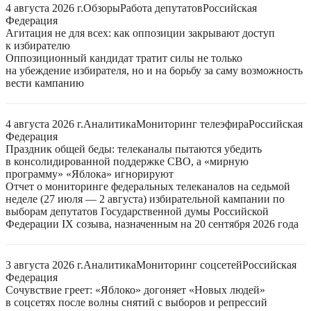
4 августа 2026 г.
Обзоры
Работа депутатов
Российская
Федерация
Агитация не для всех: как оппозиции закрывают доступ
к избирателю
Оппозиционный кандидат тратит силы не только
на убеждение избирателя, но и на борьбу за саму возможность
вести кампанию
4 августа 2026 г.
Аналитика
Мониторинг телеэфира
Российская
Федерация
Праздник общей беды: телеканалы пытаются убедить
в консолидированной поддержке СВО, а «мирную
программу» «Яблока» игнорируют
Отчет о мониторинге федеральных телеканалов на седьмой
неделе (27 июля — 2 августа) избирательной кампании по
выборам депутатов Государственной думы Российской
Федерации IX созыва, назначенным на 20 сентября 2026 года
3 августа 2026 г.
Аналитика
Мониторинг соцсетей
Российская
Федерация
Сочувствие греет: «Яблоко» догоняет «Новых людей»
в соцсетях после волны снятий с выборов и репрессий