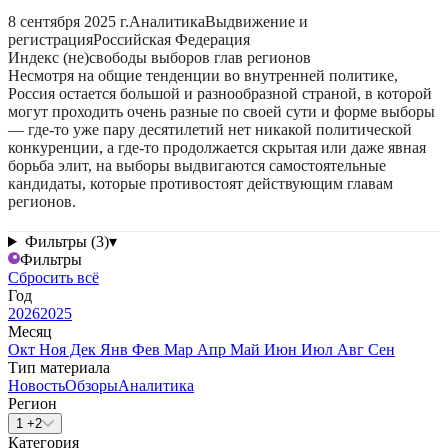
8 сентября 2025 г.
Аналитика
Выдвижение и
регистрация
Российская Федерация
Индекс (не)свободы выборов глав регионов
Несмотря на общие тенденции во внутренней политике,
Россия остается большой и разнообразной страной, в которой
могут проходить очень разные по своей сути и форме выборы
— где-то уже пару десятилетий нет никакой политической
конкуренции, а где-то продолжается скрытая или даже явная
борьба элит, на выборы выдвигаются самостоятельные
кандидаты, которые противостоят действующим главам
регионов.
Фильтры (3)
▾
Фильтры
Сбросить всё
Год
2026
2025
Месяц
Окт
Ноя
Дек
Янв
Фев
Мар
Апр
Май
Июн
Июл
Авг
Сен
Тип материала
Новость
Обзоры
Аналитика
Регион
1 +2
Категория