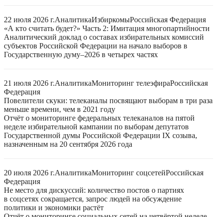
22 июля 2026 г.
Аналитика
Избиркомы
Российская Федерация
«А кто считать будет?» Часть 2: Имитация многопартийности
Аналитический доклад о составах избирательных комиссий
субъектов Российской Федерации на начало выборов в
Государственную думу–2026 в четырех частях
21 июля 2026 г.
Аналитика
Мониторинг телеэфира
Российская
Федерация
Повелители скуки: телеканалы посвящают выборам в три раза
меньше времени, чем в 2021 году
Отчёт о мониторинге федеральных телеканалов на пятой
неделе избирательной кампании по выборам депутатов
Государственной думы Российской Федерации IX созыва,
назначенным на 20 сентября 2026 года
20 июля 2026 г.
Аналитика
Мониторинг соцсетей
Российская
Федерация
Не место для дискуссий: количество постов о партиях
в соцсетях сокращается, запрос людей на обсуждение
политики и экономики растёт
Отчёт о мониторинге социальных сетей на четвёртой неделе