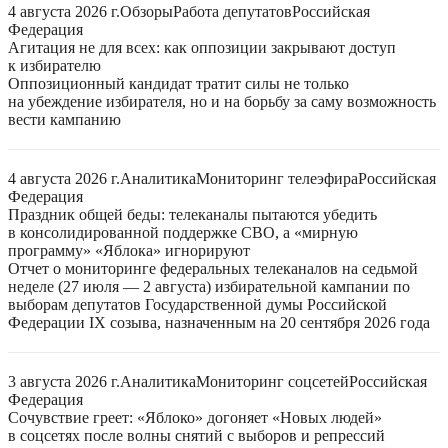
4 августа 2026 г.
Обзоры
Работа депутатов
Российская
Федерация
Агитация не для всех: как оппозиции закрывают доступ
к избирателю
Оппозиционный кандидат тратит силы не только
на убеждение избирателя, но и на борьбу за саму возможность
вести кампанию
4 августа 2026 г.
Аналитика
Мониторинг телеэфира
Российская
Федерация
Праздник общей беды: телеканалы пытаются убедить
в консолидированной поддержке СВО, а «мирную
программу» «Яблока» игнорируют
Отчет о мониторинге федеральных телеканалов на седьмой
неделе (27 июля — 2 августа) избирательной кампании по
выборам депутатов Государственной думы Российской
Федерации IX созыва, назначенным на 20 сентября 2026 года
3 августа 2026 г.
Аналитика
Мониторинг соцсетей
Российская
Федерация
Сочувствие греет: «Яблоко» догоняет «Новых людей»
в соцсетях после волны снятий с выборов и репрессий