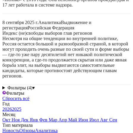
17 лет работала в системе надзора.
8 сентября 2025 г.
Аналитика
Выдвижение и
регистрация
Российская Федерация
Индекс (не)свободы выборов глав регионов
Несмотря на общие тенденции во внутренней политике,
Россия остается большой и разнообразной страной, в которой
могут проходить очень разные по своей сути и форме выборы
— где-то уже пару десятилетий нет никакой политической
конкуренции, а где-то продолжается скрытая или даже явная
борьба элит, на выборы выдвигаются самостоятельные
кандидаты, которые противостоят действующим главам
регионов.
Фильтры (4)
▾
Фильтры
Сбросить всё
Год
2026
2025
Месяц
Окт
Ноя
Дек
Янв
Фев
Мар
Апр
Май
Июн
Июл
Авг
Сен
Тип материала
Новость
Обзоры
Аналитика