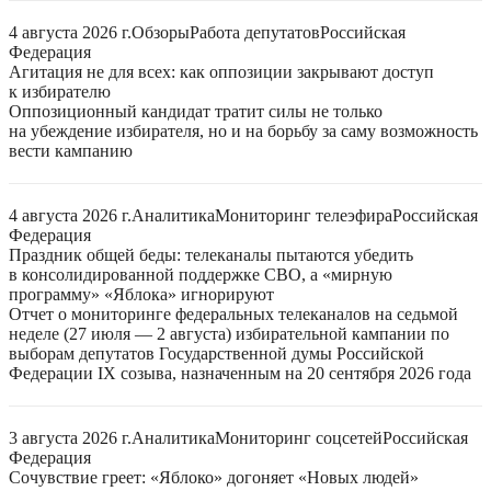
4 августа 2026 г.
Обзоры
Работа депутатов
Российская
Федерация
Агитация не для всех: как оппозиции закрывают доступ
к избирателю
Оппозиционный кандидат тратит силы не только
на убеждение избирателя, но и на борьбу за саму возможность
вести кампанию
4 августа 2026 г.
Аналитика
Мониторинг телеэфира
Российская
Федерация
Праздник общей беды: телеканалы пытаются убедить
в консолидированной поддержке СВО, а «мирную
программу» «Яблока» игнорируют
Отчет о мониторинге федеральных телеканалов на седьмой
неделе (27 июля — 2 августа) избирательной кампании по
выборам депутатов Государственной думы Российской
Федерации IX созыва, назначенным на 20 сентября 2026 года
3 августа 2026 г.
Аналитика
Мониторинг соцсетей
Российская
Федерация
Сочувствие греет: «Яблоко» догоняет «Новых людей»