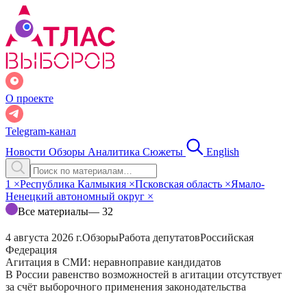
О проекте
Telegram-канал
Новости
Обзоры
Аналитика
Сюжеты
English
1
×
Республика Калмыкия
×
Псковская область
×
Ямало-
Ненецкий автономный округ
×
Все материалы
— 32
4 августа 2026 г.
Обзоры
Работа депутатов
Российская
Федерация
Агитация в СМИ: неравноправие кандидатов
В России равенство возможностей в агитации отсутствует
за счёт выборочного применения законодательства