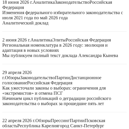
18 июня 2026 г.
Аналитика
Законодательство
Российская
Федерация
Изменения федерального избирательного законодательства с
июля 2021 года по май 2026 года
Аналитический доклад
2 июня 2026 г.
Аналитика
Элиты
Российская Федерация
Региональная номенклатура в 2026 году: эволюция и
адаптация в новых условиях
Мы публикуем полный текст доклада Александра Кынева
29 апреля 2026
г.
Обзоры
Законодательство
Партии
Дистанционное
голосование
Российская Федерация
Как ужесточали законы о выборах: ограничения для
«экстремистов» и отмена ПСГ
Начинаем цикл публикаций о деградации российского
законодательства о выборах за прошедшие пять лет
22 апреля 2026 г.
Обзоры
Прессинг
Партии
Псковская
область
Республика Карелия
город Санкт-Петербург