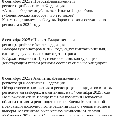
8 сентября 2025 г.
Новость
Выдвижение и
регистрация
Российская Федерация
«Атлас выборов» опубликовал Индекс (не)свободы
губернаторских выборов: что это такое?
Как мы оцениваем свободу выборов и какова ситуация по
регионам в 2025 году
8 сентября 2025 г.
Новость
Выдвижение и
регистрация
Российская Федерация
Выборы губернаторов в 2025 году будут имитационными,
однако в двух регионах нас ждет интрига
В Архангельской и Иркутской областях конкуренцию
действующим главам региона составят сильные кандидаты
8 сентября 2025 г.
Аналитика
Выдвижение и
регистрация
Российская Федерация
Обзор итогов выдвижения и регистрации кандидатов в главы
регионов на выборах, назначенных на 14 сентября 2025 года
Полномочия члена Избирательной комиссии Псковской
области с правом решающего голоса Елены Маятниковой
прекратили досрочно после решения суда о вмешательстве в
выборы. Маятникова была членом комиссии от партии
«Яблоко» с 2016 года. Она пенсионер органов прокуратуры и