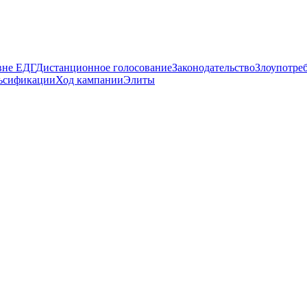
вне ЕДГ
Дистанционное голосование
Законодательство
Злоупотре
ьсификации
Ход кампании
Элиты