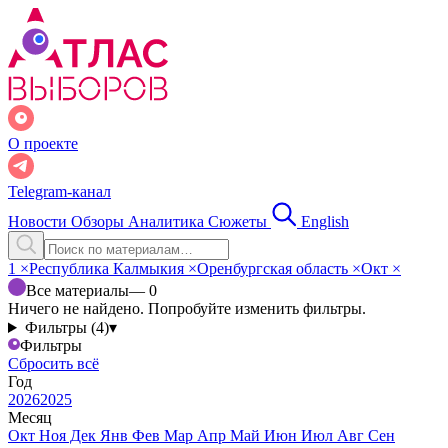
О проекте
Telegram-канал
Новости
Обзоры
Аналитика
Сюжеты
English
1
×
Республика Калмыкия
×
Оренбургская область
×
Окт
×
Все материалы
— 0
Ничего не найдено. Попробуйте изменить фильтры.
Фильтры (4)
▾
Фильтры
Сбросить всё
Год
2026
2025
Месяц
Окт
Ноя
Дек
Янв
Фев
Мар
Апр
Май
Июн
Июл
Авг
Сен