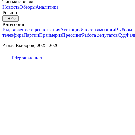
Тип материала
Новость
Обзоры
Аналитика
Регион
1 +2
Категория
Выдвижение и регистрация
Агитация
Итоги кампании
Выборы 
телеэфира
Партии
Праймериз
Прессинг
Работа депутатов
Суд
Фал
Атлас Выборов, 2025–2026
Telegram-канал