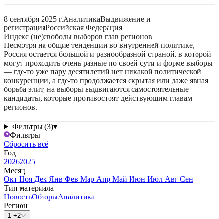
8 сентября 2025 г.
Аналитика
Выдвижение и
регистрация
Российская Федерация
Индекс (не)свободы выборов глав регионов
Несмотря на общие тенденции во внутренней политике,
Россия остается большой и разнообразной страной, в которой
могут проходить очень разные по своей сути и форме выборы
— где-то уже пару десятилетий нет никакой политической
конкуренции, а где-то продолжается скрытая или даже явная
борьба элит, на выборы выдвигаются самостоятельные
кандидаты, которые противостоят действующим главам
регионов.
Фильтры (3)
▾
Фильтры
Сбросить всё
Год
2026
2025
Месяц
Окт
Ноя
Дек
Янв
Фев
Мар
Апр
Май
Июн
Июл
Авг
Сен
Тип материала
Новость
Обзоры
Аналитика
Регион
1 +2