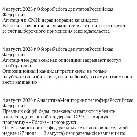
4 августа 2026 г.
Обзоры
Работа депутатов
Российская
Федерация
Агитация в СМИ: неравноправие кандидатов
В России равенство возможностей в агитации отсутствует
за счёт выборочного применения законодательства
4 августа 2026 г.
Обзоры
Работа депутатов
Российская
Федерация
Агитация не для всех: как оппозиции закрывают доступ
к избирателю
Оппозиционный кандидат тратит силы не только
на убеждение избирателя, но и на борьбу за саму возможность
вести кампанию
4 августа 2026 г.
Аналитика
Мониторинг телеэфира
Российская
Федерация
Праздник общей беды: телеканалы пытаются убедить
в консолидированной поддержке СВО, а «мирную
программу» «Яблока» игнорируют
Отчет о мониторинге федеральных телеканалов на седьмой
неделе (27 июля — 2 августа) избирательной кампании по