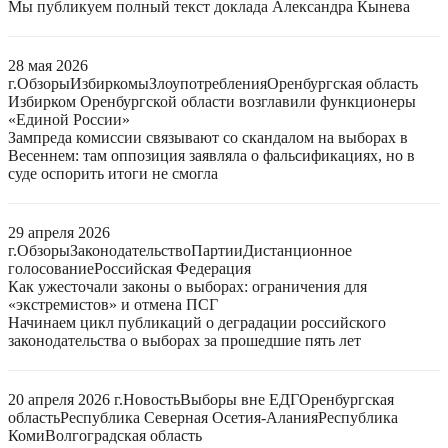
Мы публикуем полный текст доклада Александра Кынева
28 мая 2026
г.
Обзоры
Избиркомы
Злоупотребления
Оренбургская область
Избирком Оренбургской области возглавили функционеры
«Единой России»
Зампреда комиссии связывают со скандалом на выборах в
Весеннем: там оппозиция заявляла о фальсификациях, но в
суде оспорить итоги не смогла
29 апреля 2026
г.
Обзоры
Законодательство
Партии
Дистанционное
голосование
Российская Федерация
Как ужесточали законы о выборах: ограничения для
«экстремистов» и отмена ПСГ
Начинаем цикл публикаций о деградации российского
законодательства о выборах за прошедшие пять лет
20 апреля 2026 г.
Новость
Выборы вне ЕДГ
Оренбургская
область
Республика Северная Осетия-Алания
Республика
Коми
Волгоградская область