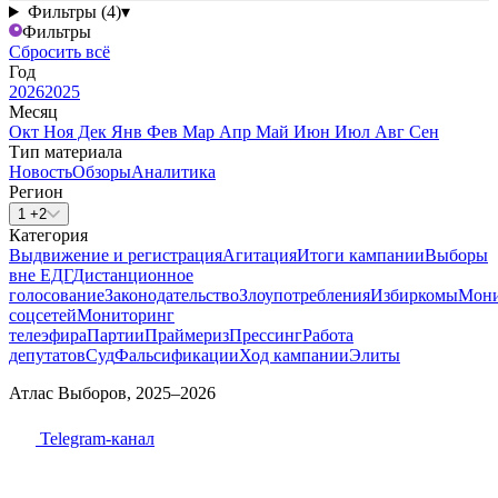
Фильтры (4)
▾
Фильтры
Сбросить всё
Год
2026
2025
Месяц
Окт
Ноя
Дек
Янв
Фев
Мар
Апр
Май
Июн
Июл
Авг
Сен
Тип материала
Новость
Обзоры
Аналитика
Регион
1 +2
Категория
Выдвижение и регистрация
Агитация
Итоги кампании
Выборы
вне ЕДГ
Дистанционное
голосование
Законодательство
Злоупотребления
Избиркомы
Мони
соцсетей
Мониторинг
телеэфира
Партии
Праймериз
Прессинг
Работа
депутатов
Суд
Фальсификации
Ход кампании
Элиты
Атлас Выборов, 2025–2026
Telegram-канал