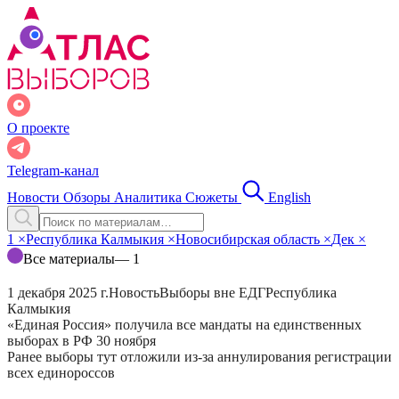
О проекте
Telegram-канал
Новости
Обзоры
Аналитика
Сюжеты
English
1
×
Республика Калмыкия
×
Новосибирская область
×
Дек
×
Все материалы
— 1
1 декабря 2025 г.
Новость
Выборы вне ЕДГ
Республика
Калмыкия
«Единая Россия» получила все мандаты на единственных
выборах в РФ 30 ноября
Ранее выборы тут отложили из-за аннулирования регистрации
всех единороссов