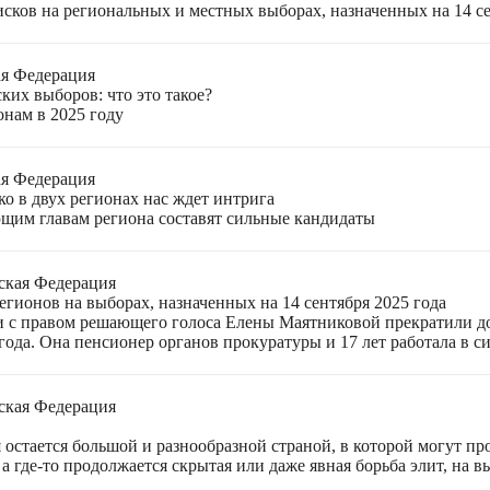
ков на региональных и местных выборах, назначенных на 14 се
ая Федерация
ких выборов: что это такое?
онам в 2025 году
ая Федерация
о в двух регионах нас ждет интрига
щим главам региона составят сильные кандидаты
ская Федерация
гионов на выборах, назначенных на 14 сентября 2025 года
 с правом решающего голоса Елены Маятниковой прекратили до
ода. Она пенсионер органов прокуратуры и 17 лет работала в си
ская Федерация
остается большой и разнообразной страной, в которой могут пр
а где-то продолжается скрытая или даже явная борьба элит, на