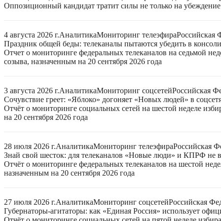
Оппозиционный кандидат тратит силы не только на убеждение 
4 августа 2026 г.
Аналитика
Мониторинг телеэфира
Российская 
Праздник общей беды: телеканалы пытаются убедить в консо
Отчет о мониторинге федеральных телеканалов на седьмой нед
созыва, назначенным на 20 сентября 2026 года
3 августа 2026 г.
Аналитика
Мониторинг соцсетей
Российская Ф
Сочувствие греет: «Яблоко» догоняет «Новых людей» в соцсет
Отчёт о мониторинге социальных сетей на шестой неделе изб
на 20 сентября 2026 года
28 июля 2026 г.
Аналитика
Мониторинг телеэфира
Российская Ф
Знай свой шесток: для телеканалов «Новые люди» и КПРФ не в
Отчёт о мониторинге федеральных телеканалов на шестой неде
назначенным на 20 сентября 2026 года
27 июля 2026 г.
Аналитика
Мониторинг соцсетей
Российская Фе
Губернаторы-агитаторы: как «Единая Россия» использует офи
Отчёт о мониторинге социальных сетей на пятой неделе избир