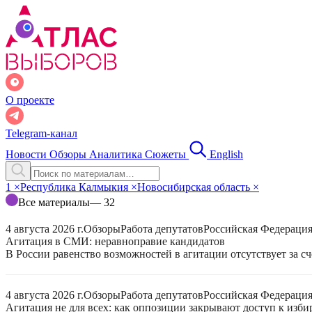
О проекте
Telegram-канал
Новости
Обзоры
Аналитика
Сюжеты
English
1
×
Республика Калмыкия
×
Новосибирская область
×
Все материалы
— 32
4 августа 2026 г.
Обзоры
Работа депутатов
Российская Федераци
Агитация в СМИ: неравноправие кандидатов
В России равенство возможностей в агитации отсутствует за с
4 августа 2026 г.
Обзоры
Работа депутатов
Российская Федераци
Агитация не для всех: как оппозиции закрывают доступ к изб