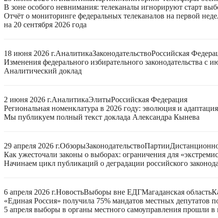
В зоне особого невнимания: телеканалы игнорируют старт выб
Отчёт о мониторинге федеральных телеканалов на первой нед
на 20 сентября 2026 года
18 июня 2026 г.
Аналитика
Законодательство
Российская Федера
Изменения федерального избирательного законодательства с ию
Аналитический доклад
2 июня 2026 г.
Аналитика
Элиты
Российская Федерация
Региональная номенклатура в 2026 году: эволюция и адаптаци
Мы публикуем полный текст доклада Александра Кынева
29 апреля 2026 г.
Обзоры
Законодательство
Партии
Дистанционно
Как ужесточали законы о выборах: ограничения для «экстреми
Начинаем цикл публикаций о деградации российского законода
6 апреля 2026 г.
Новость
Выборы вне ЕДГ
Магаданская область
К
«Единая Россия» получила 75% мандатов местных депутатов по
5 апреля выборы в органы местного самоуправления прошли в 