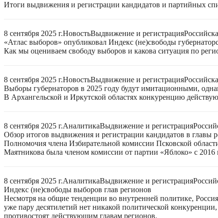
Итоги выдвижения и регистрации кандидатов и партийных спис
8 сентября 2025 г.
Новость
Выдвижение и регистрация
Российск
«Атлас выборов» опубликовал Индекс (не)свободы губернаторс
Как мы оцениваем свободу выборов и какова ситуация по реги
8 сентября 2025 г.
Новость
Выдвижение и регистрация
Российск
Выборы губернаторов в 2025 году будут имитационными, однак
В Архангельской и Иркутской областях конкуренцию действую
8 сентября 2025 г.
Аналитика
Выдвижение и регистрация
Россий
Обзор итогов выдвижения и регистрации кандидатов в главы ре
Полномочия члена Избирательной комиссии Псковской области
Маятникова была членом комиссии от партии «Яблоко» с 2016 г
8 сентября 2025 г.
Аналитика
Выдвижение и регистрация
Россий
Индекс (не)свободы выборов глав регионов
Несмотря на общие тенденции во внутренней политике, Россия 
уже пару десятилетий нет никакой политической конкуренции, 
противостоят действующим главам регионов.