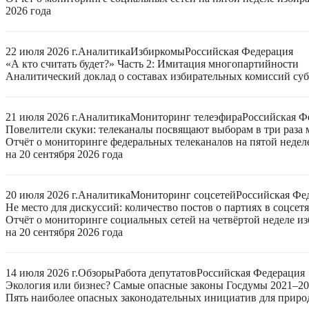
2026 года
22 июля 2026 г.
Аналитика
Избиркомы
Российская Федерация
«А кто считать будет?» Часть 2: Имитация многопартийности
Аналитический доклад о составах избирательных комиссий суб
21 июля 2026 г.
Аналитика
Мониторинг телеэфира
Российская Ф
Повелители скуки: телеканалы посвящают выборам в три раза 
Отчёт о мониторинге федеральных телеканалов на пятой неде
на 20 сентября 2026 года
20 июля 2026 г.
Аналитика
Мониторинг соцсетей
Российская Фе
Не место для дискуссий: количество постов о партиях в соцсет
Отчёт о мониторинге социальных сетей на четвёртой неделе 
на 20 сентября 2026 года
14 июля 2026 г.
Обзоры
Работа депутатов
Российская Федерация
Экология или бизнес? Самые опасные законы Госдумы 2021–2
Пять наиболее опасных законодательных инициатив для приро