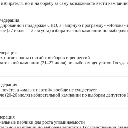
избирателя, но и на борьбу за саму возможность вести кампани
Федерация
лидированной поддержке СВО, а «мирную программу» «Яблока»
еле (27 июля — 2 августа) избирательной кампании по выборам
едерация
ях после волны снятий с выборов и репрессий
ирательной кампании (21–27 июля) по выборам депутатов Госуда
едерация
 почёте, а «малых партий» вообще не существует
ле (20-26 июля) избирательной кампании по выборам депутатов
дерация
циальные паблики для роста упоминаемости
ательной кампании по выборам депутатов Государственной думы