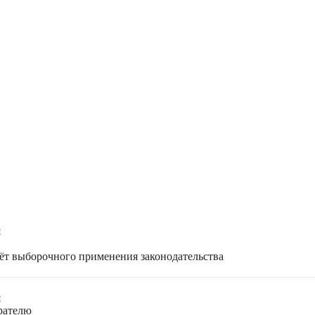
я
чёт выборочного применения законодательства
я
ирателю