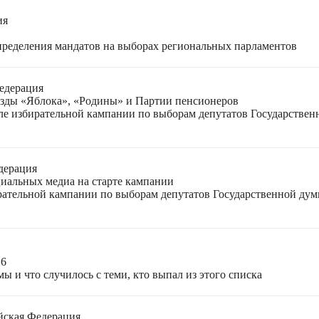
ия
спределения мандатов на выборах региональных парламентов
едерация
езды «Яблока», «Родины» и Партии пенсионеров
ле избирательной кампании по выборам депутатов Государствен
дерация
циальных медиа на старте кампании
ирательной кампании по выборам депутатов Государственной ду
26
ы и что случилось с теми, кто выпал из этого списка
йская Федерация