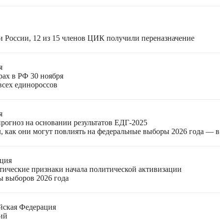
и России, 12 из 15 членов ЦИК получили переназначение
я
рах в РФ 30 ноября
всех единороссов
я
прогноз на основании результатов ЕДГ-2025
, как они могут повлиять на федеральные выборы 2026 года — 
ация
етические признаки начала политической активизации
ы выборов 2026 года
йская Федерация
ий