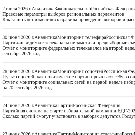
2 июля 2026 г.
Аналитика
Законодательство
Российская Федерац
Правовые параметры выборов региональных парламентов
Как за пять лет изменились правила проведения выборов и ра
30 июня 2026 г.
Аналитика
Мониторинг телеэфира
Российская Ф
Партии-невидимки: телеканалы не заметили предвыборные съ
Отчёт о мониторинге федеральных телеканалов на второй неде
сентября 2026 года
28 июня 2026 г.
Аналитика
Мониторинг соцсетей
Российская Фе
Пульс соцсетей: как политические партии проявляют себя в со
Отчёт о мониторинге социальных сетей на первой неделе изб
на 20 сентября 2026 года
24 июня 2026 г.
Аналитика
Партии
Российская Федерация
Партийная система на старте избирательной кампании ЕДГ-20
Сколько партий смогут участвовать в выборах депутатов Госдум
23 июня 2026 г.
Аналитика
Партии
Мониторинг телеэфира
Росси