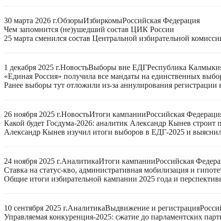
30 марта 2026 г.
Обзоры
Избиркомы
Российская Федерация
Чем запомнится (не)ушедший состав ЦИК России
25 марта сменился состав Центральной избирательной комисси
1 декабря 2025 г.
Новость
Выборы вне ЕДГ
Республика Калмыки
«Единая Россия» получила все мандаты на единственных выбо
Ранее выборы тут отложили из-за аннулирования регистрации 
26 ноября 2025 г.
Новость
Итоги кампании
Российская Федераци
Какой будет Госдума-2026: аналитик Александр Кынев строит 
Александр Кынев изучил итоги выборов в ЕДГ-2025 и выяснил
24 ноября 2025 г.
Аналитика
Итоги кампании
Российская Федер
Ставка на статус-кво, административная мобилизация и гипот
Общие итоги избирательной кампании 2025 года и перспектив
10 сентября 2025 г.
Аналитика
Выдвижение и регистрация
Росси
Управляемая конкуренция-2025: сжатие до парламентских парт