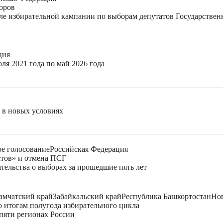
оров
еле избирательной кампании по выборам депутатов Государстве
ция
ля 2021 года по май 2026 года
я в новых условиях
е голосование
Российская Федерация
стов» и отмена ПСГ
тельства о выборах за прошедшие пять лет
амчатский край
Забайкальский край
Республика Башкортостан
Нов
 итогам полугода избирательного цикла
пяти регионах России