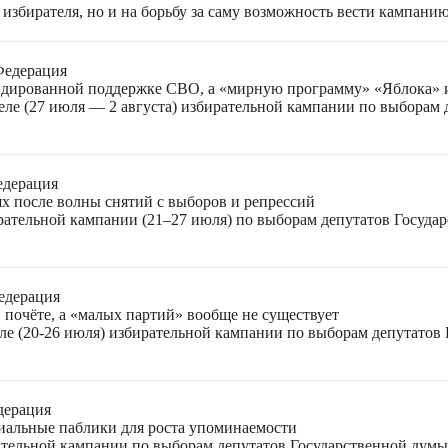
избирателя, но и на борьбу за саму возможность вести кампани
Федерация
лидированной поддержке СВО, а «мирную программу» «Яблока»
еле (27 июля — 2 августа) избирательной кампании по выборам
едерация
ях после волны снятий с выборов и репрессий
ирательной кампании (21–27 июля) по выборам депутатов Госуда
едерация
 почёте, а «малых партий» вообще не существует
ле (20-26 июля) избирательной кампании по выборам депутатов
дерация
циальные паблики для роста упоминаемости
ательной кампании по выборам депутатов Государственной думы