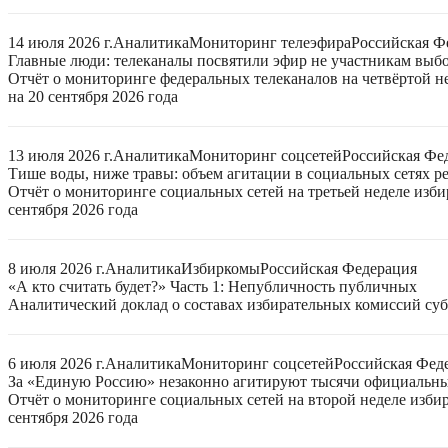
14 июля 2026 г.
Аналитика
Мониторинг телеэфира
Российская Ф
Главные люди: телеканалы посвятили эфир не участникам выб
Отчёт о мониторинге федеральных телеканалов на четвёртой 
на 20 сентября 2026 года
13 июля 2026 г.
Аналитика
Мониторинг соцсетей
Российская Фе
Тише воды, ниже травы: объем агитации в социальных сетях ре
Отчёт о мониторинге социальных сетей на третьей неделе изб
сентября 2026 года
8 июля 2026 г.
Аналитика
Избиркомы
Российская Федерация
«А кто считать будет?» Часть 1: Непубличность публичных
Аналитический доклад о составах избирательных комиссий суб
6 июля 2026 г.
Аналитика
Мониторинг соцсетей
Российская Фед
За «Единую Россию» незаконно агитируют тысячи официальн
Отчёт о мониторинге социальных сетей на второй неделе изби
сентября 2026 года