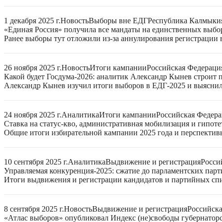
1 декабря 2025 г.
Новость
Выборы вне ЕДГ
Республика Калмыки
«Единая Россия» получила все мандаты на единственных выбо
Ранее выборы тут отложили из-за аннулирования регистрации 
26 ноября 2025 г.
Новость
Итоги кампании
Российская Федераци
Какой будет Госдума-2026: аналитик Александр Кынев строит 
Александр Кынев изучил итоги выборов в ЕДГ-2025 и выяснил
24 ноября 2025 г.
Аналитика
Итоги кампании
Российская Федер
Ставка на статус-кво, административная мобилизация и гипот
Общие итоги избирательной кампании 2025 года и перспектив
10 сентября 2025 г.
Аналитика
Выдвижение и регистрация
Росси
Управляемая конкуренция-2025: сжатие до парламентских парт
Итоги выдвижения и регистрации кандидатов и партийных спис
8 сентября 2025 г.
Новость
Выдвижение и регистрация
Российск
«Атлас выборов» опубликовал Индекс (не)свободы губернаторс