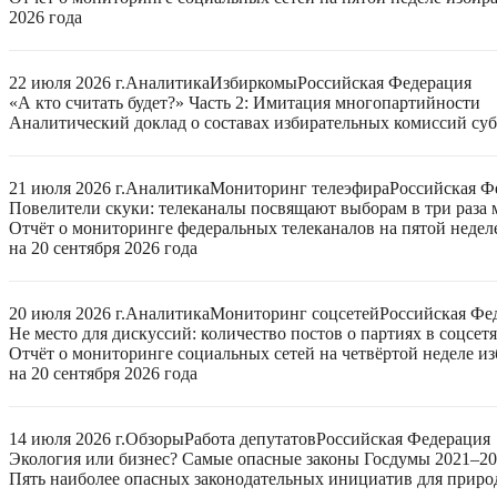
2026 года
22 июля 2026 г.
Аналитика
Избиркомы
Российская Федерация
«А кто считать будет?» Часть 2: Имитация многопартийности
Аналитический доклад о составах избирательных комиссий суб
21 июля 2026 г.
Аналитика
Мониторинг телеэфира
Российская Ф
Повелители скуки: телеканалы посвящают выборам в три раза 
Отчёт о мониторинге федеральных телеканалов на пятой неде
на 20 сентября 2026 года
20 июля 2026 г.
Аналитика
Мониторинг соцсетей
Российская Фе
Не место для дискуссий: количество постов о партиях в соцсет
Отчёт о мониторинге социальных сетей на четвёртой неделе 
на 20 сентября 2026 года
14 июля 2026 г.
Обзоры
Работа депутатов
Российская Федерация
Экология или бизнес? Самые опасные законы Госдумы 2021–2
Пять наиболее опасных законодательных инициатив для приро