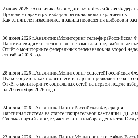
2 июля 2026 г.
Аналитика
Законодательство
Российская Федерац
Правовые параметры выборов региональных парламентов
Как за пять лет изменились правила проведения выборов и ра
30 июня 2026 г.
Аналитика
Мониторинг телеэфира
Российская Ф
Партии-невидимки: телеканалы не заметили предвыборные съ
Отчёт о мониторинге федеральных телеканалов на второй неде
сентября 2026 года
28 июня 2026 г.
Аналитика
Мониторинг соцсетей
Российская Фе
Пульс соцсетей: как политические партии проявляют себя в со
Отчёт о мониторинге социальных сетей на первой неделе изб
на 20 сентября 2026 года
24 июня 2026 г.
Аналитика
Партии
Российская Федерация
Партийная система на старте избирательной кампании ЕДГ-20
Сколько партий смогут участвовать в выборах депутатов Госдум
23 июня 2026 г.
Аналитика
Партии
Мониторинг телеэфира
Росси