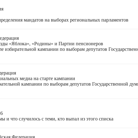
ия
спределения мандатов на выборах региональных парламентов
едерация
езды «Яблока», «Родины» и Партии пенсионеров
ле избирательной кампании по выборам депутатов Государствен
дерация
циальных медиа на старте кампании
ирательной кампании по выборам депутатов Государственной ду
26
ы и что случилось с теми, кто выпал из этого списка
йская Федерация