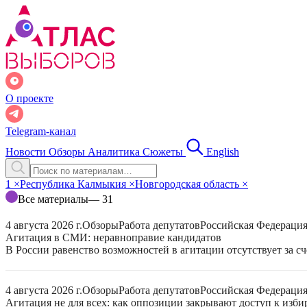
О проекте
Telegram-канал
Новости
Обзоры
Аналитика
Сюжеты
English
1
×
Республика Калмыкия
×
Новгородская область
×
Все материалы
— 31
4 августа 2026 г.
Обзоры
Работа депутатов
Российская Федераци
Агитация в СМИ: неравноправие кандидатов
В России равенство возможностей в агитации отсутствует за с
4 августа 2026 г.
Обзоры
Работа депутатов
Российская Федераци
Агитация не для всех: как оппозиции закрывают доступ к изб