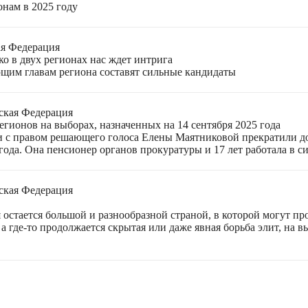
онам в 2025 году
ая Федерация
о в двух регионах нас ждет интрига
щим главам региона составят сильные кандидаты
ская Федерация
гионов на выборах, назначенных на 14 сентября 2025 года
 с правом решающего голоса Елены Маятниковой прекратили до
ода. Она пенсионер органов прокуратуры и 17 лет работала в си
ская Федерация
остается большой и разнообразной страной, в которой могут пр
а где-то продолжается скрытая или даже явная борьба элит, на