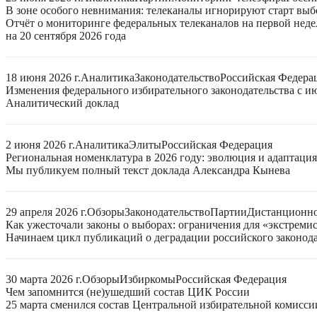
В зоне особого невнимания: телеканалы игнорируют старт выб
Отчёт о мониторинге федеральных телеканалов на первой нед
на 20 сентября 2026 года
18 июня 2026 г.
Аналитика
Законодательство
Российская Федера
Изменения федерального избирательного законодательства с ию
Аналитический доклад
2 июня 2026 г.
Аналитика
Элиты
Российская Федерация
Региональная номенклатура в 2026 году: эволюция и адаптаци
Мы публикуем полный текст доклада Александра Кынева
29 апреля 2026 г.
Обзоры
Законодательство
Партии
Дистанционно
Как ужесточали законы о выборах: ограничения для «экстреми
Начинаем цикл публикаций о деградации российского законода
30 марта 2026 г.
Обзоры
Избиркомы
Российская Федерация
Чем запомнится (не)ушедший состав ЦИК России
25 марта сменился состав Центральной избирательной комисси