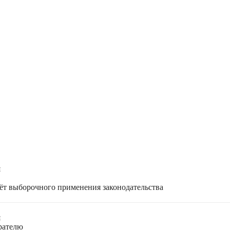
я
чёт выборочного применения законодательства
я
ирателю