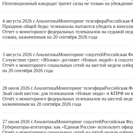
Оппозиционный кандидат тратит силы не только на убеждение 
4 августа 2026 г.
Аналитика
Мониторинг телеэфира
Российская 
Праздник общей беды: телеканалы пытаются убедить в консо
Отчет о мониторинге федеральных телеканалов на седьмой нед
созыва, назначенным на 20 сентября 2026 года
3 августа 2026 г.
Аналитика
Мониторинг соцсетей
Российская Ф
Сочувствие греет: «Яблоко» догоняет «Новых людей» в соцсет
Отчёт о мониторинге социальных сетей на шестой неделе изб
на 20 сентября 2026 года
28 июля 2026 г.
Аналитика
Мониторинг телеэфира
Российская Ф
Знай свой шесток: для телеканалов «Новые люди» и КПРФ не в
Отчёт о мониторинге федеральных телеканалов на шестой неде
назначенным на 20 сентября 2026 года
27 июля 2026 г.
Аналитика
Мониторинг соцсетей
Российская Фе
Губернаторы-агитаторы: как «Единая Россия» использует офи
Отчёт о мониторинге социальных сетей на пятой неделе избир