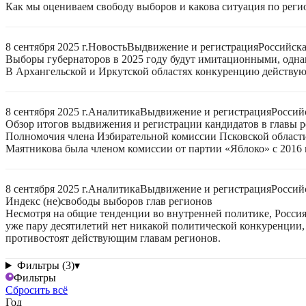
Как мы оцениваем свободу выборов и какова ситуация по реги
8 сентября 2025 г.
Новость
Выдвижение и регистрация
Российск
Выборы губернаторов в 2025 году будут имитационными, однак
В Архангельской и Иркутской областях конкуренцию действую
8 сентября 2025 г.
Аналитика
Выдвижение и регистрация
Россий
Обзор итогов выдвижения и регистрации кандидатов в главы ре
Полномочия члена Избирательной комиссии Псковской области
Маятникова была членом комиссии от партии «Яблоко» с 2016 г
8 сентября 2025 г.
Аналитика
Выдвижение и регистрация
Россий
Индекс (не)свободы выборов глав регионов
Несмотря на общие тенденции во внутренней политике, Россия 
уже пару десятилетий нет никакой политической конкуренции, 
противостоят действующим главам регионов.
Фильтры (3)
▾
Фильтры
Сбросить всё
Год