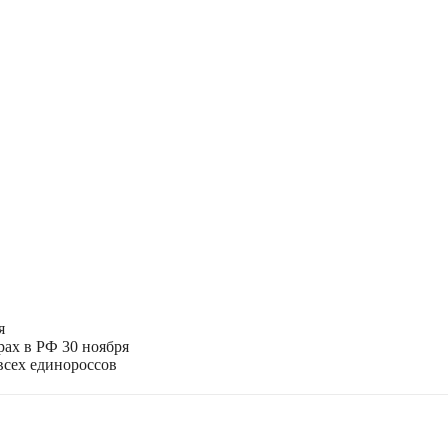
я
рах в РФ 30 ноября
всех единороссов