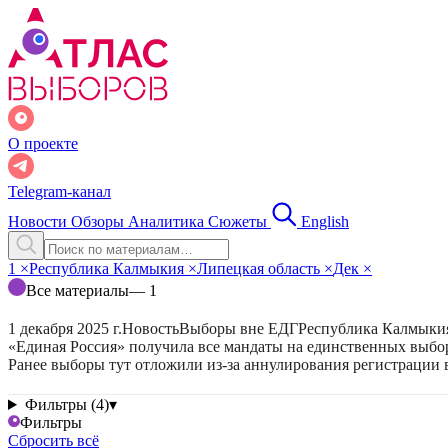
О проекте
Telegram-канал
Новости
Обзоры
Аналитика
Сюжеты
English
1
×
Республика Калмыкия
×
Липецкая область
×
Дек
×
Все материалы
— 1
1 декабря 2025 г.
Новость
Выборы вне ЕДГ
Республика Калмыки
«Единая Россия» получила все мандаты на единственных выбо
Ранее выборы тут отложили из-за аннулирования регистрации 
Фильтры (4)
▾
Фильтры
Сбросить всё