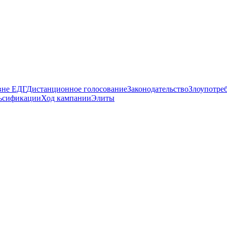
вне ЕДГ
Дистанционное голосование
Законодательство
Злоупотре
ьсификации
Ход кампании
Элиты