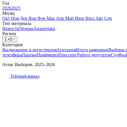
Год
2026
2025
Месяц
Окт
Ноя
Дек
Янв
Фев
Мар
Апр
Май
Июн
Июл
Авг
Сен
Тип материала
Новость
Обзоры
Аналитика
Регион
1 +2
Категория
Выдвижение и регистрация
Агитация
Итоги кампании
Выборы 
телеэфира
Партии
Праймериз
Прессинг
Работа депутатов
Суд
Фал
Атлас Выборов, 2025–2026
Telegram-канал