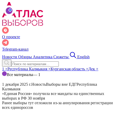
О проекте
Telegram-канал
Новости
Обзоры
Аналитика
Сюжеты
English
1
×
Республика Калмыкия
×
Курганская область
×
Дек
×
Все материалы
— 1
1 декабря 2025 г.
Новость
Выборы вне ЕДГ
Республика
Калмыкия
«Единая Россия» получила все мандаты на единственных
выборах в РФ 30 ноября
Ранее выборы тут отложили из-за аннулирования регистрации
всех единороссов