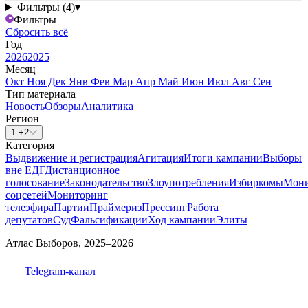
Фильтры (4)
▾
Фильтры
Сбросить всё
Год
2026
2025
Месяц
Окт
Ноя
Дек
Янв
Фев
Мар
Апр
Май
Июн
Июл
Авг
Сен
Тип материала
Новость
Обзоры
Аналитика
Регион
1 +2
Категория
Выдвижение и регистрация
Агитация
Итоги кампании
Выборы
вне ЕДГ
Дистанционное
голосование
Законодательство
Злоупотребления
Избиркомы
Мони
соцсетей
Мониторинг
телеэфира
Партии
Праймериз
Прессинг
Работа
депутатов
Суд
Фальсификации
Ход кампании
Элиты
Атлас Выборов, 2025–2026
Telegram-канал