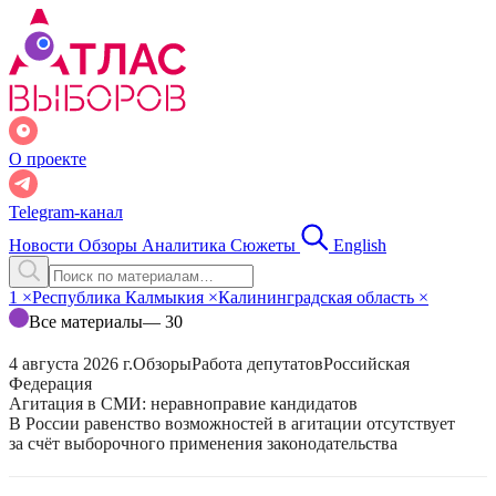
О проекте
Telegram-канал
Новости
Обзоры
Аналитика
Сюжеты
English
1
×
Республика Калмыкия
×
Калининградская область
×
Все материалы
— 30
4 августа 2026 г.
Обзоры
Работа депутатов
Российская
Федерация
Агитация в СМИ: неравноправие кандидатов
В России равенство возможностей в агитации отсутствует
за счёт выборочного применения законодательства