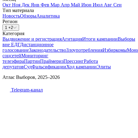
Окт
Ноя
Дек
Янв
Фев
Мар
Апр
Май
Июн
Июл
Авг
Сен
Тип материала
Новость
Обзоры
Аналитика
Регион
1 +2
Категория
Выдвижение и регистрация
Агитация
Итоги кампании
Выборы
вне ЕДГ
Дистанционное
голосование
Законодательство
Злоупотребления
Избиркомы
Мони
соцсетей
Мониторинг
телеэфира
Партии
Праймериз
Прессинг
Работа
депутатов
Суд
Фальсификации
Ход кампании
Элиты
Атлас Выборов, 2025–2026
Telegram-канал