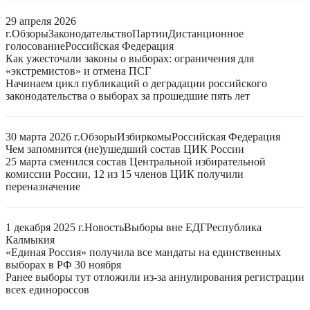
29 апреля 2026
г.
Обзоры
Законодательство
Партии
Дистанционное
голосование
Российская Федерация
Как ужесточали законы о выборах: ограничения для
«экстремистов» и отмена ПСГ
Начинаем цикл публикаций о деградации российского
законодательства о выборах за прошедшие пять лет
30 марта 2026 г.
Обзоры
Избиркомы
Российская Федерация
Чем запомнится (не)ушедший состав ЦИК России
25 марта сменился состав Центральной избирательной
комиссии России, 12 из 15 членов ЦИК получили
переназначение
1 декабря 2025 г.
Новость
Выборы вне ЕДГ
Республика
Калмыкия
«Единая Россия» получила все мандаты на единственных
выборах в РФ 30 ноября
Ранее выборы тут отложили из-за аннулирования регистрации
всех единороссов