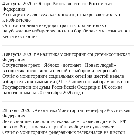
4 августа 2026 г.
Обзоры
Работа депутатов
Российская
Федерация
Агитация не для всех: как оппозиции закрывают доступ
к избирателю
Оппозиционный кандидат тратит силы не только
на убеждение избирателя, но и на борьбу за саму возможность
вести кампанию
3 августа 2026 г.
Аналитика
Мониторинг соцсетей
Российская
Федерация
Сочувствие греет: «Яблоко» догоняет «Новых людей»
в соцсетях после волны снятий с выборов и репрессий
Отчёт о мониторинге социальных сетей на шестой неделе
избирательной кампании (21–27 июля) по выборам депутатов
Государственной думы Российской Федерации IX созыва,
назначенным на 20 сентября 2026 года
28 июля 2026 г.
Аналитика
Мониторинг телеэфира
Российская
Федерация
Знай свой шесток: для телеканалов «Новые люди» и КПРФ
не в почёте, а «малых партий» вообще не существует
Отчёт о мониторинге федеральных телеканалов на шестой