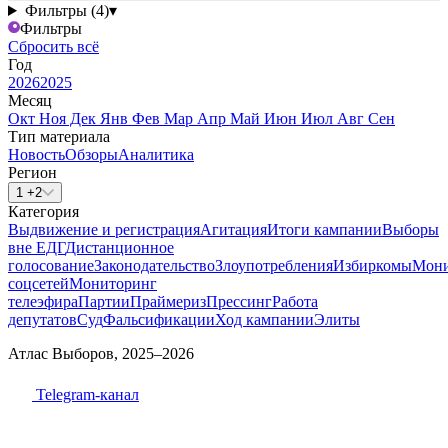
Фильтры (4)
▾
Фильтры
Сбросить всё
Год
2026
2025
Месяц
Окт
Ноя
Дек
Янв
Фев
Мар
Апр
Май
Июн
Июл
Авг
Сен
Тип материала
Новость
Обзоры
Аналитика
Регион
1 +2
Категория
Выдвижение и регистрация
Агитация
Итоги кампании
Выборы
вне ЕДГ
Дистанционное
голосование
Законодательство
Злоупотребления
Избиркомы
Мони
соцсетей
Мониторинг
телеэфира
Партии
Праймериз
Прессинг
Работа
депутатов
Суд
Фальсификации
Ход кампании
Элиты
Атлас Выборов, 2025–2026
Telegram-канал