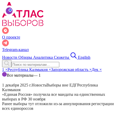
О проекте
Telegram-канал
Новости
Обзоры
Аналитика
Сюжеты
English
1
×
Республика Калмыкия
×
Запорожская область
×
Дек
×
Все материалы
— 1
1 декабря 2025 г.
Новость
Выборы вне ЕДГ
Республика
Калмыкия
«Единая Россия» получила все мандаты на единственных
выборах в РФ 30 ноября
Ранее выборы тут отложили из-за аннулирования регистрации
всех единороссов