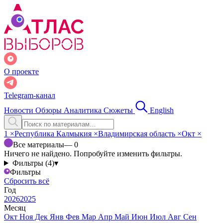
О проекте
Telegram-канал
Новости
Обзоры
Аналитика
Сюжеты
English
1
×
Республика Калмыкия
×
Владимирская область
×
Окт
×
Все материалы
— 0
Ничего не найдено. Попробуйте изменить фильтры.
Фильтры (4)
▾
Фильтры
Сбросить всё
Год
2026
2025
Месяц
Окт
Ноя
Дек
Янв
Фев
Мар
Апр
Май
Июн
Июл
Авг
Сен