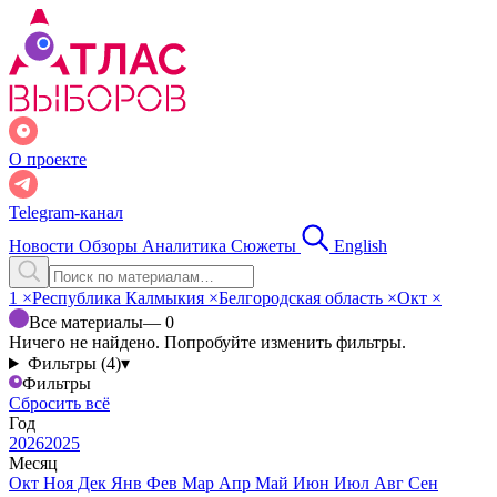
О проекте
Telegram-канал
Новости
Обзоры
Аналитика
Сюжеты
English
1
×
Республика Калмыкия
×
Белгородская область
×
Окт
×
Все материалы
— 0
Ничего не найдено. Попробуйте изменить фильтры.
Фильтры (4)
▾
Фильтры
Сбросить всё
Год
2026
2025
Месяц
Окт
Ноя
Дек
Янв
Фев
Мар
Апр
Май
Июн
Июл
Авг
Сен