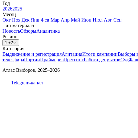
Год
2026
2025
Месяц
Окт
Ноя
Дек
Янв
Фев
Мар
Апр
Май
Июн
Июл
Авг
Сен
Тип материала
Новость
Обзоры
Аналитика
Регион
1 +2
Категория
Выдвижение и регистрация
Агитация
Итоги кампании
Выборы 
телеэфира
Партии
Праймериз
Прессинг
Работа депутатов
Суд
Фал
Атлас Выборов, 2025–2026
Telegram-канал