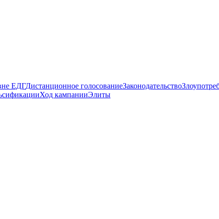
вне ЕДГ
Дистанционное голосование
Законодательство
Злоупотре
ьсификации
Ход кампании
Элиты