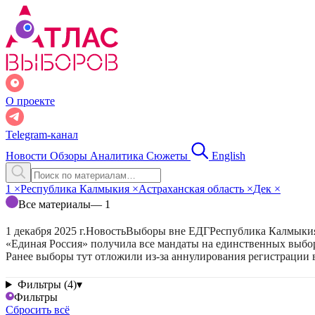
О проекте
Telegram-канал
Новости
Обзоры
Аналитика
Сюжеты
English
1
×
Республика Калмыкия
×
Астраханская область
×
Дек
×
Все материалы
— 1
1 декабря 2025 г.
Новость
Выборы вне ЕДГ
Республика Калмыки
«Единая Россия» получила все мандаты на единственных выбо
Ранее выборы тут отложили из-за аннулирования регистрации 
Фильтры (4)
▾
Фильтры
Сбросить всё