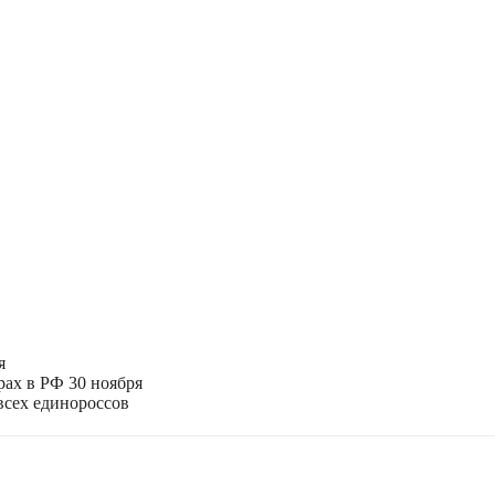
я
рах в РФ 30 ноября
всех единороссов