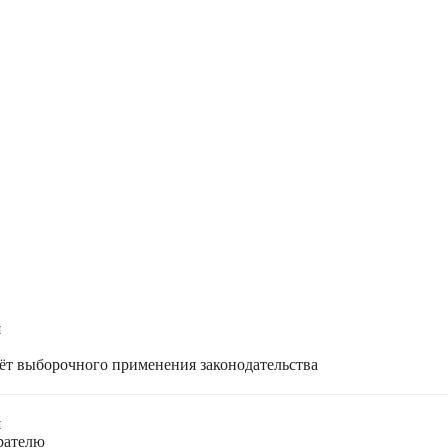
я
чёт выборочного применения законодательства
я
ирателю