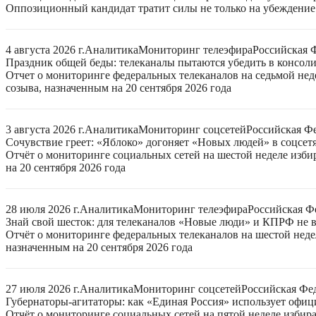
Оппозиционный кандидат тратит силы не только на убеждение 
4 августа 2026 г.
Аналитика
Мониторинг телеэфира
Российская 
Праздник общей беды: телеканалы пытаются убедить в консо
Отчет о мониторинге федеральных телеканалов на седьмой нед
созыва, назначенным на 20 сентября 2026 года
3 августа 2026 г.
Аналитика
Мониторинг соцсетей
Российская Ф
Сочувствие греет: «Яблоко» догоняет «Новых людей» в соцсет
Отчёт о мониторинге социальных сетей на шестой неделе изб
на 20 сентября 2026 года
28 июля 2026 г.
Аналитика
Мониторинг телеэфира
Российская Ф
Знай свой шесток: для телеканалов «Новые люди» и КПРФ не в
Отчёт о мониторинге федеральных телеканалов на шестой неде
назначенным на 20 сентября 2026 года
27 июля 2026 г.
Аналитика
Мониторинг соцсетей
Российская Фе
Губернаторы-агитаторы: как «Единая Россия» использует офи
Отчёт о мониторинге социальных сетей на пятой неделе избир