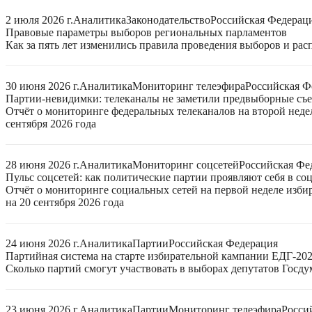
2 июля 2026 г.
Аналитика
Законодательство
Российская Федерац
Правовые параметры выборов региональных парламентов
Как за пять лет изменились правила проведения выборов и ра
30 июня 2026 г.
Аналитика
Мониторинг телеэфира
Российская Ф
Партии-невидимки: телеканалы не заметили предвыборные съ
Отчёт о мониторинге федеральных телеканалов на второй неде
сентября 2026 года
28 июня 2026 г.
Аналитика
Мониторинг соцсетей
Российская Фе
Пульс соцсетей: как политические партии проявляют себя в со
Отчёт о мониторинге социальных сетей на первой неделе изб
на 20 сентября 2026 года
24 июня 2026 г.
Аналитика
Партии
Российская Федерация
Партийная система на старте избирательной кампании ЕДГ-20
Сколько партий смогут участвовать в выборах депутатов Госдум
23 июня 2026 г.
Аналитика
Партии
Мониторинг телеэфира
Росси