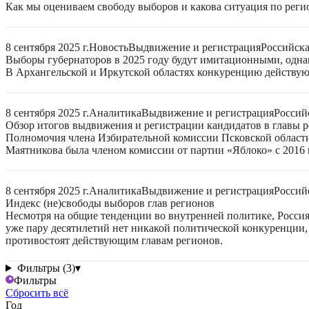
Как мы оцениваем свободу выборов и какова ситуация по реги
8 сентября 2025 г.
Новость
Выдвижение и регистрация
Российск
Выборы губернаторов в 2025 году будут имитационными, однак
В Архангельской и Иркутской областях конкуренцию действую
8 сентября 2025 г.
Аналитика
Выдвижение и регистрация
Россий
Обзор итогов выдвижения и регистрации кандидатов в главы ре
Полномочия члена Избирательной комиссии Псковской области
Маятникова была членом комиссии от партии «Яблоко» с 2016 г
8 сентября 2025 г.
Аналитика
Выдвижение и регистрация
Россий
Индекс (не)свободы выборов глав регионов
Несмотря на общие тенденции во внутренней политике, Россия 
уже пару десятилетий нет никакой политической конкуренции, 
противостоят действующим главам регионов.
Фильтры (3)
▾
Фильтры
Сбросить всё
Год