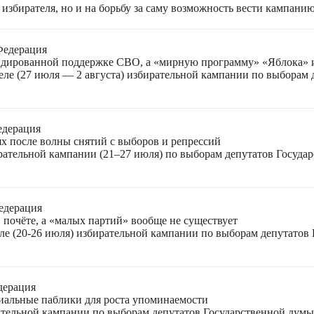
избирателя, но и на борьбу за саму возможность вести кампани
Федерация
лидированной поддержке СВО, а «мирную программу» «Яблока»
еле (27 июля — 2 августа) избирательной кампании по выборам
едерация
ях после волны снятий с выборов и репрессий
ирательной кампании (21–27 июля) по выборам депутатов Госуда
едерация
 почёте, а «малых партий» вообще не существует
ле (20-26 июля) избирательной кампании по выборам депутатов
дерация
циальные паблики для роста упоминаемости
ательной кампании по выборам депутатов Государственной думы