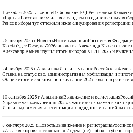
1 декабря 2025 г.
Новость
Выборы вне ЕДГ
Республика Калмыки
«Единая Россия» получила все мандаты на единственных выбо
Ранее выборы тут отложили из-за аннулирования регистрации 
26 ноября 2025 г.
Новость
Итоги кампании
Российская Федераци
Какой будет Госдума-2026: аналитик Александр Кынев строит 
Александр Кынев изучил итоги выборов в ЕДГ-2025 и выяснил
24 ноября 2025 г.
Аналитика
Итоги кампании
Российская Федер
Ставка на статус-кво, административная мобилизация и гипот
Общие итоги избирательной кампании 2025 года и перспектив
10 сентября 2025 г.
Аналитика
Выдвижение и регистрация
Росси
Управляемая конкуренция-2025: сжатие до парламентских парт
Итоги выдвижения и регистрации кандидатов и партийных спис
8 сентября 2025 г.
Новость
Выдвижение и регистрация
Российск
«Атлас выборов» опубликовал Индекс (не)свободы губернаторс