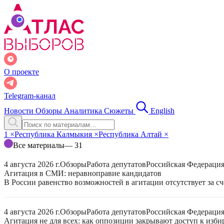
О проекте
Telegram-канал
Новости
Обзоры
Аналитика
Сюжеты
English
1
×
Республика Калмыкия
×
Республика Алтай
×
Все материалы
— 31
4 августа 2026 г.
Обзоры
Работа депутатов
Российская Федераци
Агитация в СМИ: неравноправие кандидатов
В России равенство возможностей в агитации отсутствует за с
4 августа 2026 г.
Обзоры
Работа депутатов
Российская Федераци
Агитация не для всех: как оппозиции закрывают доступ к изб