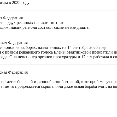
онам в 2025 году
ая Федерация
о в двух регионах нас ждет интрига
щим главам региона составят сильные кандидаты
ская Федерация
гионов на выборах, назначенных на 14 сентября 2025 года
 с правом решающего голоса Елены Маятниковой прекратили до
ода. Она пенсионер органов прокуратуры и 17 лет работала в си
ская Федерация
остается большой и разнообразной страной, в которой могут пр
а где-то продолжается скрытая или даже явная борьба элит, на