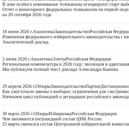
В зоне особого невнимания: телеканалы игнорируют старт выб
Отчёт о мониторинге федеральных телеканалов на первой нед
на 20 сентября 2026 года
18 июня 2026 г.
Аналитика
Законодательство
Российская Федера
Изменения федерального избирательного законодательства с ию
Аналитический доклад
2 июня 2026 г.
Аналитика
Элиты
Российская Федерация
Региональная номенклатура в 2026 году: эволюция и адаптаци
Мы публикуем полный текст доклада Александра Кынева
29 апреля 2026 г.
Обзоры
Законодательство
Партии
Дистанционно
Как ужесточали законы о выборах: ограничения для «экстреми
Начинаем цикл публикаций о деградации российского законода
30 марта 2026 г.
Обзоры
Избиркомы
Российская Федерация
Чем запомнится (не)ушедший состав ЦИК России
25 марта сменился состав Центральной избирательной комисси