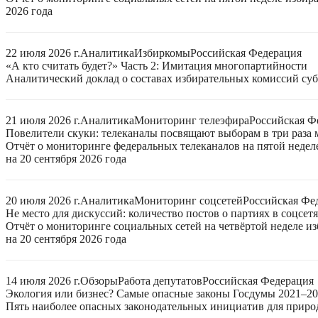
2026 года
22 июля 2026 г.
Аналитика
Избиркомы
Российская Федерация
«А кто считать будет?» Часть 2: Имитация многопартийности
Аналитический доклад о составах избирательных комиссий суб
21 июля 2026 г.
Аналитика
Мониторинг телеэфира
Российская Ф
Повелители скуки: телеканалы посвящают выборам в три раза 
Отчёт о мониторинге федеральных телеканалов на пятой неде
на 20 сентября 2026 года
20 июля 2026 г.
Аналитика
Мониторинг соцсетей
Российская Фе
Не место для дискуссий: количество постов о партиях в соцсет
Отчёт о мониторинге социальных сетей на четвёртой неделе 
на 20 сентября 2026 года
14 июля 2026 г.
Обзоры
Работа депутатов
Российская Федерация
Экология или бизнес? Самые опасные законы Госдумы 2021–2
Пять наиболее опасных законодательных инициатив для приро