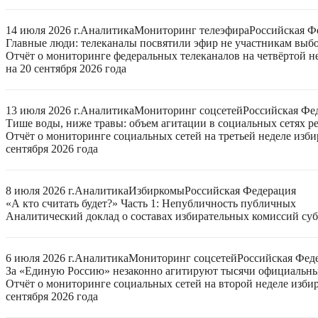
14 июля 2026 г.
Аналитика
Мониторинг телеэфира
Российская Ф
Главные люди: телеканалы посвятили эфир не участникам выб
Отчёт о мониторинге федеральных телеканалов на четвёртой 
на 20 сентября 2026 года
13 июля 2026 г.
Аналитика
Мониторинг соцсетей
Российская Фе
Тише воды, ниже травы: объем агитации в социальных сетях ре
Отчёт о мониторинге социальных сетей на третьей неделе изб
сентября 2026 года
8 июля 2026 г.
Аналитика
Избиркомы
Российская Федерация
«А кто считать будет?» Часть 1: Непубличность публичных
Аналитический доклад о составах избирательных комиссий суб
6 июля 2026 г.
Аналитика
Мониторинг соцсетей
Российская Фед
За «Единую Россию» незаконно агитируют тысячи официальн
Отчёт о мониторинге социальных сетей на второй неделе изби
сентября 2026 года