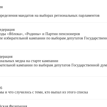
ия
спределения мандатов на выборах региональных парламентов
едерация
езды «Яблока», «Родины» и Партии пенсионеров
ле избирательной кампании по выборам депутатов Государствен
дерация
циальных медиа на старте кампании
ирательной кампании по выборам депутатов Государственной ду
26
ы и что случилось с теми, кто выпал из этого списка
йская Федерация