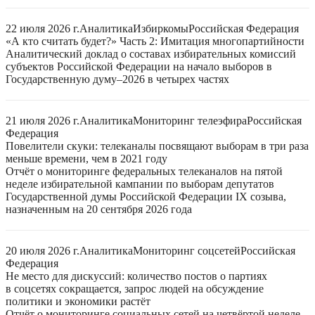
22 июля 2026 г.
Аналитика
Избиркомы
Российская Федерация
«А кто считать будет?» Часть 2: Имитация многопартийности
Аналитический доклад о составах избирательных комиссий
субъектов Российской Федерации на начало выборов в
Государственную думу–2026 в четырех частях
21 июля 2026 г.
Аналитика
Мониторинг телеэфира
Российская
Федерация
Повелители скуки: телеканалы посвящают выборам в три раза
меньше времени, чем в 2021 году
Отчёт о мониторинге федеральных телеканалов на пятой
неделе избирательной кампании по выборам депутатов
Государственной думы Российской Федерации IX созыва,
назначенным на 20 сентября 2026 года
20 июля 2026 г.
Аналитика
Мониторинг соцсетей
Российская
Федерация
Не место для дискуссий: количество постов о партиях
в соцсетях сокращается, запрос людей на обсуждение
политики и экономики растёт
Отчёт о мониторинге социальных сетей на четвёртой неделе