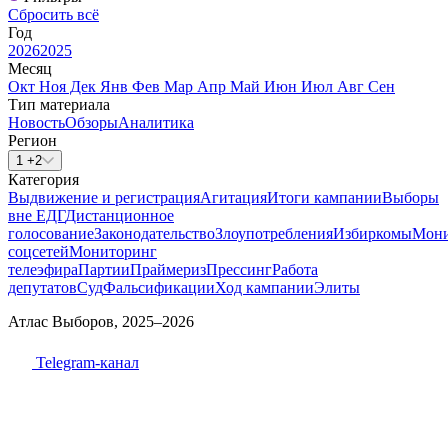
Сбросить всё
Год
2026
2025
Месяц
Окт
Ноя
Дек
Янв
Фев
Мар
Апр
Май
Июн
Июл
Авг
Сен
Тип материала
Новость
Обзоры
Аналитика
Регион
1 +2
Категория
Выдвижение и регистрация
Агитация
Итоги кампании
Выборы
вне ЕДГ
Дистанционное
голосование
Законодательство
Злоупотребления
Избиркомы
Мони
соцсетей
Мониторинг
телеэфира
Партии
Праймериз
Прессинг
Работа
депутатов
Суд
Фальсификации
Ход кампании
Элиты
Атлас Выборов, 2025–2026
Telegram-канал