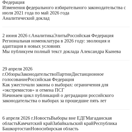
Федерация
Изменения федерального избирательного законодательства с
июля 2021 года по май 2026 года
Аналитический доклад
2 июня 2026 г.
Аналитика
Элиты
Российская Федерация
Региональная номенклатура в 2026 году: эволюция и
адаптация в новых условиях
Мы публикуем полный текст доклада Александра Кынева
29 апреля 2026
г.
Обзоры
Законодательство
Партии
Дистанционное
голосование
Российская Федерация
Как ужесточали законы о выборах: ограничения для
«экстремистов» и отмена ПСГ
Начинаем цикл публикаций о деградации российского
законодательства о выборах за прошедшие пять лет
6 апреля 2026 г.
Новость
Выборы вне ЕДГ
Магаданская
область
Камчатский край
Забайкальский край
Республика
Башкортостан
Новосибирская область