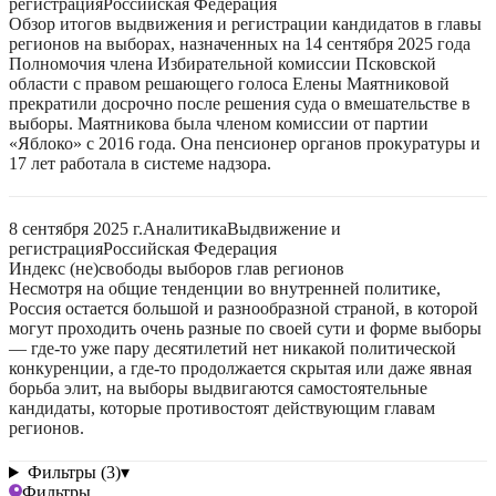
регистрация
Российская Федерация
Обзор итогов выдвижения и регистрации кандидатов в главы
регионов на выборах, назначенных на 14 сентября 2025 года
Полномочия члена Избирательной комиссии Псковской
области с правом решающего голоса Елены Маятниковой
прекратили досрочно после решения суда о вмешательстве в
выборы. Маятникова была членом комиссии от партии
«Яблоко» с 2016 года. Она пенсионер органов прокуратуры и
17 лет работала в системе надзора.
8 сентября 2025 г.
Аналитика
Выдвижение и
регистрация
Российская Федерация
Индекс (не)свободы выборов глав регионов
Несмотря на общие тенденции во внутренней политике,
Россия остается большой и разнообразной страной, в которой
могут проходить очень разные по своей сути и форме выборы
— где-то уже пару десятилетий нет никакой политической
конкуренции, а где-то продолжается скрытая или даже явная
борьба элит, на выборы выдвигаются самостоятельные
кандидаты, которые противостоят действующим главам
регионов.
Фильтры (3)
▾
Фильтры