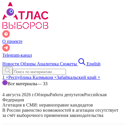
О проекте
Telegram-канал
Новости
Обзоры
Аналитика
Сюжеты
English
1
×
Республика Калмыкия
×
Забайкальский край
×
Все материалы
— 33
4 августа 2026 г.
Обзоры
Работа депутатов
Российская
Федерация
Агитация в СМИ: неравноправие кандидатов
В России равенство возможностей в агитации отсутствует
за счёт выборочного применения законодательства