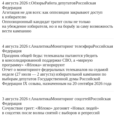
4 августа 2026 г.
Обзоры
Работа депутатов
Российская
Федерация
Агитация не для всех: как оппозиции закрывают доступ
к избирателю
Оппозиционный кандидат тратит силы не только
на убеждение избирателя, но и на борьбу за саму возможность
вести кампанию
4 августа 2026 г.
Аналитика
Мониторинг телеэфира
Российская
Федерация
Праздник общей беды: телеканалы пытаются убедить
в консолидированной поддержке СВО, а «мирную
программу» «Яблока» игнорируют
Отчет о мониторинге федеральных телеканалов на седьмой
неделе (27 июля — 2 августа) избирательной кампании по
выборам депутатов Государственной думы Российской
Федерации IX созыва, назначенным на 20 сентября 2026 года
3 августа 2026 г.
Аналитика
Мониторинг соцсетей
Российская
Федерация
Сочувствие греет: «Яблоко» догоняет «Новых людей»
в соцсетях после волны снятий с выборов и репрессий