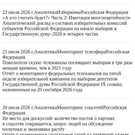
22 июля 2026 г.
Аналитика
Избиркомы
Российская Федерация
«А кто считать будет?» Часть 2: Имитация многопартийности
Аналитический доклад о составах избирательных комиссий
субъектов Российской Федерации на начало выборов в
Государственную думу–2026 в четырех частях
21 июля 2026 г.
Аналитика
Мониторинг телеэфира
Российская
Федерация
Повелители скуки: телеканалы посвящают выборам в три раза
меньше времени, чем в 2021 году
Отчёт о мониторинге федеральных телеканалов на пятой
неделе избирательной кампании по выборам депутатов
Государственной думы Российской Федерации IX созыва,
назначенным на 20 сентября 2026 года
20 июля 2026 г.
Аналитика
Мониторинг соцсетей
Российская
Федерация
Не место для дискуссий: количество постов о партиях
в соцсетях сокращается, запрос людей на обсуждение
политики и экономики растёт
Отчёт о мониторинге социальных сетей на четвёртой неделе