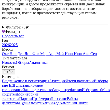
конкуренции, а где-то продолжается скрытая или даже явная
борьба элит, на выборы выдвигаются самостоятельные
кандидаты, которые противостоят действующим главам
регионов.
Фильтры (3)
▾
Фильтры
Сбросить всё
Год
2026
2025
Месяц
Окт
Ноя
Дек
Янв
Фев
Мар
Апр
Май
Июн
Июл
Авг
Сен
Тип материала
Новость
Обзоры
Аналитика
Регион
1 +2
Категория
Выдвижение и регистрация
Агитация
Итоги кампании
Выборы
вне ЕДГ
Дистанционное
голосование
Законодательство
Злоупотребления
Избиркомы
Мони
соцсетей
Мониторинг
телеэфира
Партии
Праймериз
Прессинг
Работа
депутатов
Суд
Фальсификации
Ход кампании
Элиты