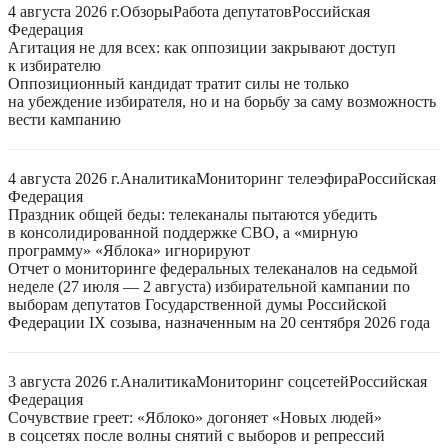
4 августа 2026 г.
Обзоры
Работа депутатов
Российская
Федерация
Агитация не для всех: как оппозиции закрывают доступ
к избирателю
Оппозиционный кандидат тратит силы не только
на убеждение избирателя, но и на борьбу за саму возможность
вести кампанию
4 августа 2026 г.
Аналитика
Мониторинг телеэфира
Российская
Федерация
Праздник общей беды: телеканалы пытаются убедить
в консолидированной поддержке СВО, а «мирную
программу» «Яблока» игнорируют
Отчет о мониторинге федеральных телеканалов на седьмой
неделе (27 июля — 2 августа) избирательной кампании по
выборам депутатов Государственной думы Российской
Федерации IX созыва, назначенным на 20 сентября 2026 года
3 августа 2026 г.
Аналитика
Мониторинг соцсетей
Российская
Федерация
Сочувствие греет: «Яблоко» догоняет «Новых людей»
в соцсетях после волны снятий с выборов и репрессий