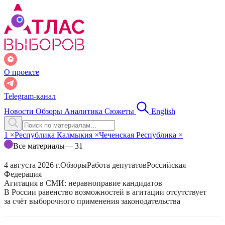
О проекте
Telegram-канал
Новости
Обзоры
Аналитика
Сюжеты
English
1
×
Республика Калмыкия
×
Чеченская Республика
×
Все материалы
— 31
4 августа 2026 г.
Обзоры
Работа депутатов
Российская
Федерация
Агитация в СМИ: неравноправие кандидатов
В России равенство возможностей в агитации отсутствует
за счёт выборочного применения законодательства