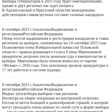
Выборы губернаторов в 2025 году будут имитационными,
однако в двух регионах нас ждет интрига
В Архангельской и Иркутской областях конкуренцию
действующим главам региона составят сильные кандидаты
8 сентября 2025 г.
Аналитика
Выдвижение и
регистрация
Российская Федерация
Обзор итогов выдвижения и регистрации кандидатов в главы
регионов на выборах, назначенных на 14 сентября 2025 года
Полномочия члена Избирательной комиссии Псковской
области с правом решающего голоса Елены Маятниковой
прекратили досрочно после решения суда о вмешательстве в
выборы. Маятникова была членом комиссии от партии
«Яблоко» с 2016 года. Она пенсионер органов прокуратуры и
17 лет работала в системе надзора.
8 сентября 2025 г.
Аналитика
Выдвижение и
регистрация
Российская Федерация
Индекс (не)свободы выборов глав регионов
Несмотря на общие тенденции во внутренней политике,
Россия остается большой и разнообразной страной, в которой
могут проходить очень разные по своей сути и форме выборы
— где-то уже пару десятилетий нет никакой политической