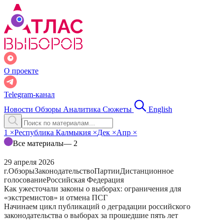
О проекте
Telegram-канал
Новости
Обзоры
Аналитика
Сюжеты
English
1
×
Республика Калмыкия
×
Дек
×
Апр
×
Все материалы
— 2
29 апреля 2026
г.
Обзоры
Законодательство
Партии
Дистанционное
голосование
Российская Федерация
Как ужесточали законы о выборах: ограничения для
«экстремистов» и отмена ПСГ
Начинаем цикл публикаций о деградации российского
законодательства о выборах за прошедшие пять лет