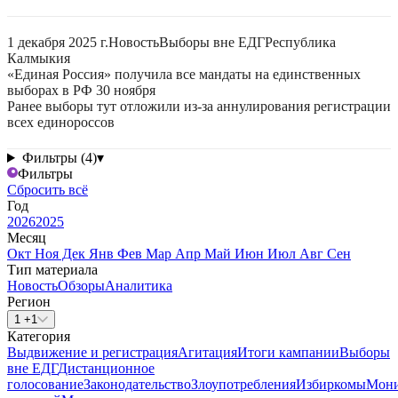
1 декабря 2025 г.
Новость
Выборы вне ЕДГ
Республика
Калмыкия
«Единая Россия» получила все мандаты на единственных
выборах в РФ 30 ноября
Ранее выборы тут отложили из-за аннулирования регистрации
всех единороссов
Фильтры (4)
▾
Фильтры
Сбросить всё
Год
2026
2025
Месяц
Окт
Ноя
Дек
Янв
Фев
Мар
Апр
Май
Июн
Июл
Авг
Сен
Тип материала
Новость
Обзоры
Аналитика
Регион
1 +1
Категория
Выдвижение и регистрация
Агитация
Итоги кампании
Выборы
вне ЕДГ
Дистанционное
голосование
Законодательство
Злоупотребления
Избиркомы
Мони