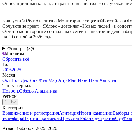
Оппозиционный кандидат тратит силы не только на убеждение 
3 августа 2026 г.
Аналитика
Мониторинг соцсетей
Российская Ф
Сочувствие греет: «Яблоко» догоняет «Новых людей» в соцсет
Отчёт о мониторинге социальных сетей на шестой неделе изб
на 20 сентября 2026 года
Фильтры (3)
▾
Фильтры
Сбросить всё
Год
2026
2025
Месяц
Окт
Ноя
Дек
Янв
Фев
Мар
Апр
Май
Июн
Июл
Авг
Сен
Тип материала
Новость
Обзоры
Аналитика
Регион
1 +1
Категория
Выдвижение и регистрация
Агитация
Итоги кампании
Выборы 
телеэфира
Партии
Праймериз
Прессинг
Работа депутатов
Суд
Фал
Атлас Выборов, 2025–2026