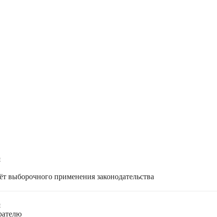
я
чёт выборочного применения законодательства
я
ирателю