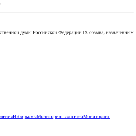
ю
рственной думы Российской Федерации IX созыва, назначенным
бления
Избиркомы
Мониторинг соцсетей
Мониторинг