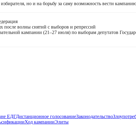
избирателя, но и на борьбу за саму возможность вести кампани
едерация
ях после волны снятий с выборов и репрессий
ирательной кампании (21–27 июля) по выборам депутатов Госуда
вне ЕДГ
Дистанционное голосование
Законодательство
Злоупотре
ьсификации
Ход кампании
Элиты