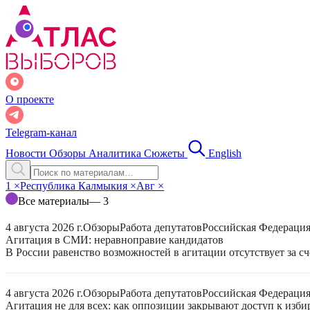
О проекте
Telegram-канал
Новости
Обзоры
Аналитика
Сюжеты
English
1
×
Республика Калмыкия
×
Авг
×
Все материалы
— 3
4 августа 2026 г.
Обзоры
Работа депутатов
Российская Федераци
Агитация в СМИ: неравноправие кандидатов
В России равенство возможностей в агитации отсутствует за с
4 августа 2026 г.
Обзоры
Работа депутатов
Российская Федераци
Агитация не для всех: как оппозиции закрывают доступ к изб