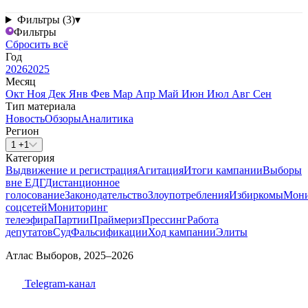
Фильтры (3)
▾
Фильтры
Сбросить всё
Год
2026
2025
Месяц
Окт
Ноя
Дек
Янв
Фев
Мар
Апр
Май
Июн
Июл
Авг
Сен
Тип материала
Новость
Обзоры
Аналитика
Регион
1 +1
Категория
Выдвижение и регистрация
Агитация
Итоги кампании
Выборы
вне ЕДГ
Дистанционное
голосование
Законодательство
Злоупотребления
Избиркомы
Мони
соцсетей
Мониторинг
телеэфира
Партии
Праймериз
Прессинг
Работа
депутатов
Суд
Фальсификации
Ход кампании
Элиты
Атлас Выборов, 2025–2026
Telegram-канал