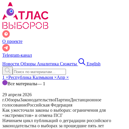
О проекте
Telegram-канал
Новости
Обзоры
Аналитика
Сюжеты
English
1
×
Республика Калмыкия
×
Апр
×
Все материалы
— 1
29 апреля 2026
г.
Обзоры
Законодательство
Партии
Дистанционное
голосование
Российская Федерация
Как ужесточали законы о выборах: ограничения для
«экстремистов» и отмена ПСГ
Начинаем цикл публикаций о деградации российского
законодательства о выборах за прошедшие пять лет